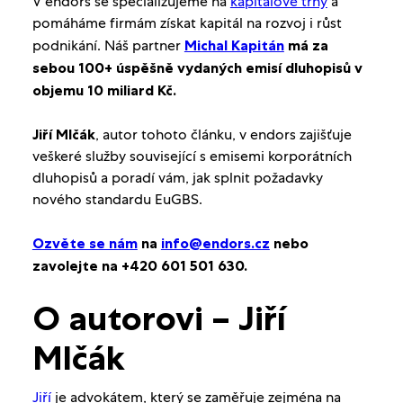
V endors se specializujeme na
kapitálové trhy
a
pomáháme firmám získat kapitál na rozvoj i růst
podnikání. Náš partner
Michal Kapitán
má za
sebou 100+ úspěšně vydaných emisí dluhopisů v
objemu 10 miliard Kč.
Jiří Mlčák
, autor tohoto článku, v endors zajišťuje
veškeré služby související s emisemi korporátních
dluhopisů a poradí vám, jak splnit požadavky
nového standardu EuGBS.
Ozvěte se nám
na
info@endors.cz
nebo
zavolejte na +420 601 501 630.
O autorovi – Jiří
Mlčák
Jiří
je advokátem, který se zaměřuje zejména na