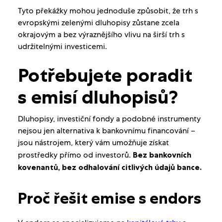
Tyto překážky mohou jednoduše způsobit, že trh s
evropskými zelenými dluhopisy zůstane zcela
okrajovým a bez výraznějšího vlivu na širší trh s
udržitelnými investicemi.
Potřebujete poradit
s emisí dluhopisů?
Dluhopisy, investiční fondy a podobné instrumenty
nejsou jen alternativa k bankovnímu financování –
jsou nástrojem, který vám umožňuje získat
prostředky přímo od investorů.
Bez bankovních
kovenantů, bez odhalování citlivých údajů bance.
Proč řešit emise s endors