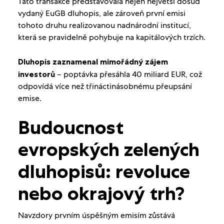
Tato transakce představovala nejen největší dosud
vydaný EuGB dluhopis, ale zároveň první emisi
tohoto druhu realizovanou nadnárodní institucí,
která se pravidelně pohybuje na kapitálových trzích.
Dluhopis zaznamenal mimořádný zájem
investorů
– poptávka přesáhla 40 miliard EUR, což
odpovídá více než třináctinásobnému přeupsání
emise.
Budoucnost
evropských zelených
dluhopisů: revoluce
nebo okrajový trh?
Navzdory prvním úspěšným emisím zůstává