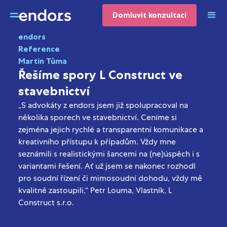
Domluvit konzultaci
endors
Reference
Martin Tůma
Řešíme spory L Construct ve
stavebnictví
„S advokáty z endors jsem již spolupracoval na
několika sporech ve stavebnictví. Ceníme si
zejména jejich rychlé a transparentní komunikace a
kreativního přístupu k případům. Vždy mne
seznámili s realistickými šancemi na (ne)úspěch i s
variantami řešení. Ať už jsem se nakonec rozhodl
pro soudní řízení či mimosoudní dohodu, vždy mě
kvalitně zastoupili,“ Petr Louma, Vlastník, L
Construct s.r.o.