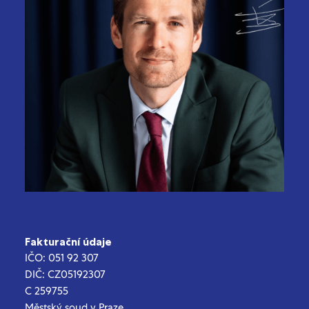
Fakturační údaje
IČO: 051 92 307
DIČ: CZ05192307
C 259755
Městský soud v Praze