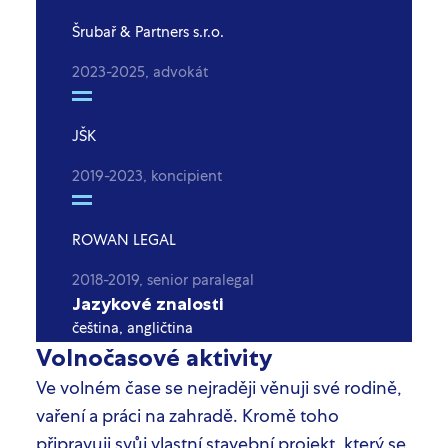
Šrubař & Partners s.r.o.
2023-2025, advokát
JŠK
2019-2023, koncipient
ROWAN LEGAL
2018-2019, senior paralegal
Jazykové znalosti
čeština, angličtina
Volnočasové aktivity
Ve volném čase se nejraději věnuji své rodině,
vaření a práci na zahradě. Kromě toho
připravuji svůj vlastní stavební projekt, který se