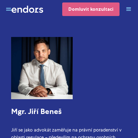
Domluvit konzultaci
Advokát
Mgr. Jiří Beneš
Jiří se jako advokát zaměřuje na právní poradenství v
oblasti regulace – především na ochranu osobních