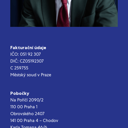
Fakturační údaje
IČO: 051 92 307
DIČ: CZ05192307
C 259755
Městský soud v Praze
Pobočky
Na Poříčí 2090/2
110 00 Praha 1
Obrovského 2407
141 00 Praha 4 – Chodov
Karla Tomana 46/6