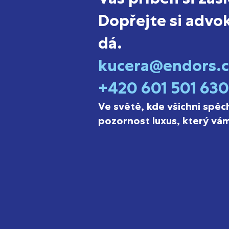
Dopřejte si advok
dá.
kucera@endors.c
+420 601 501 630
Ve světě, kde všichni spěc
pozornost luxus, který v