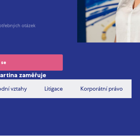
otřebných otázek
 se
Martina zaměřuje
dní vztahy
Litigace
Korporátní právo