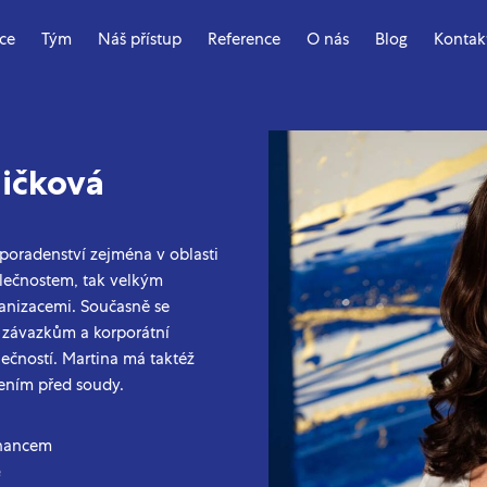
ace
Tým
Náš přístup
Reference
O nás
Blog
Kontak
ičková
poradenství zejména v oblasti
olečnostem, tak velkým
anizacemi. Současně se
závazkům a korporátní
lečností. Martina má taktéž
zením před soudy.
tnancem
e