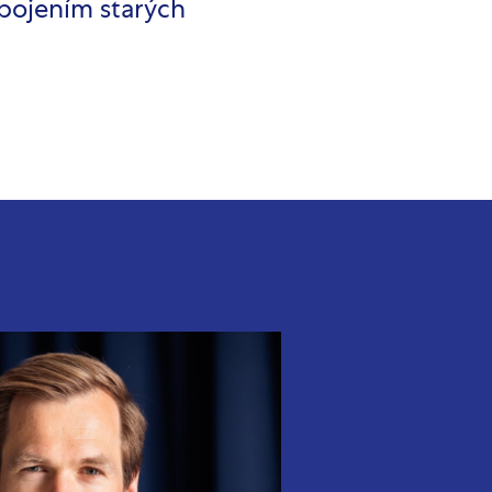
opojením starých
a