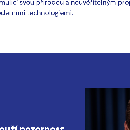
romující svou přírodou a neuvěřitelným pr
 s moderními technologiemi.
louží pozornost.