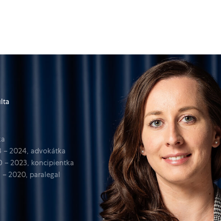
lta
ka
 – 2024, advokátka
 – 2023, koncipientka
 – 2020, paralegal