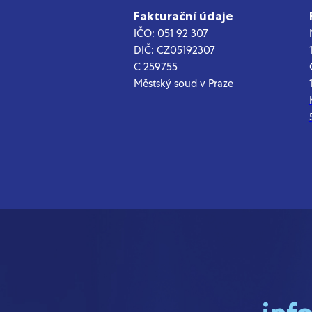
Fakturační údaje
IČO: 051 92 307
DIČ: CZ05192307
C 259755
Městský soud v Praze