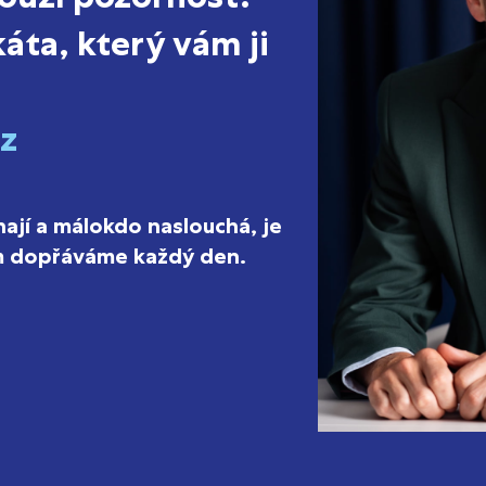
áta, který vám ji
z
hají a málokdo naslouchá, je
ám dopřáváme každý den.