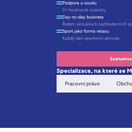
Podpora u soudu
3+ hodinové výslechy
Day-to-day business
Řešení aktuálních každodenních p
Sport jako forma relaxu
Každý den sportovní aktivita
Seznamte
Specializace, na které se 
Pracovní právo
Obcho