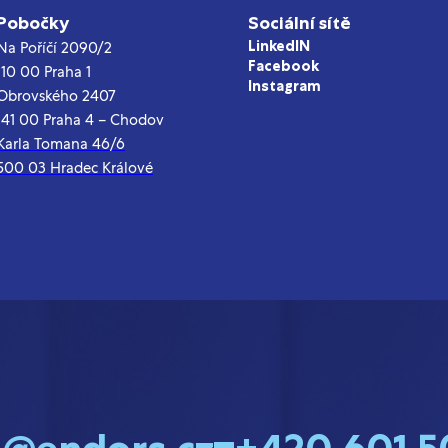
Pobočky
Sociální sítě
LinkedIN
Na Poříčí 2090/2
Facebook
110 00 Praha 1
Instagram
Obrovského 2407
141 00 Praha 4 – Chodov
Karla Tomana 46/6
500 03 Hradec Králové