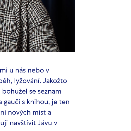
ami u nás nebo v
běh, lyžování. Jakožto
y bohužel se seznam
gauči s knihou, je ten
ní nových míst a
i navštívit Jávu v