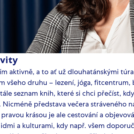
vity
vím aktivně, a to ať už dlouhatánskými túr
 všeho druhu – lezení, jóga, fitcentrum, 
le seznam knih, které si chci přečíst, kd
. Nicméně představa večera stráveného na 
pravou krásou je ale cestování a objevová
idmi a kulturami, kdy např. všem doporučuj