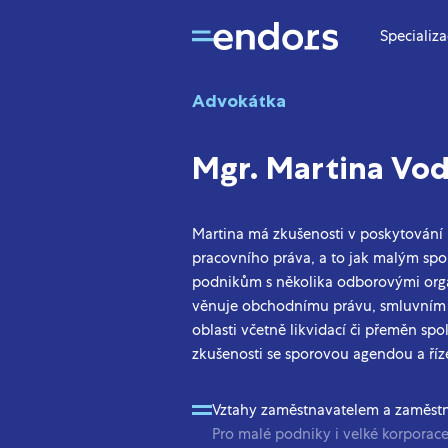
Specializ
Advokátka
Mgr. Martina Vod
Martina má zkušenosti v poskytování 
pracovního práva, a to jak malým sp
podnikům s několika odborovými org
věnuje obchodnímu právu, smluvním 
oblasti včetně likvidací či přeměn spo
zkušenosti se sporovou agendou a ří
Vztahy zaměstnavatelem a zaměs
Pro malé podniky i velké korporac