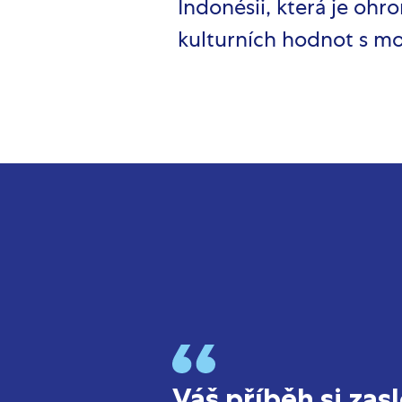
Indonésii, která je oh
kulturních hodnot
Váš příběh si zas