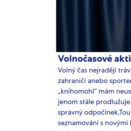
Volnočasové akti
Volný čas nejraději trá
zahraničí anebo sportem
„knihomohl“ mám neustá
jenom stále prodlužuje
správný odpočinek.Tou 
seznamování s novými l