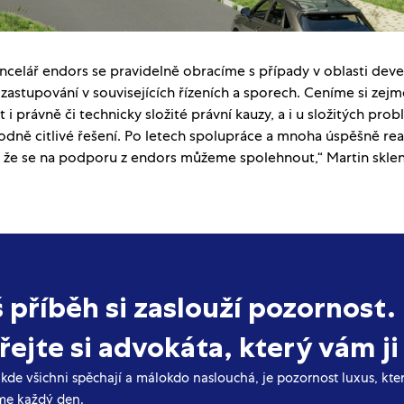
ncelář endors se pravidelně obracíme s případy v oblasti de
 zastupování v souvisejících řízeních a sporech. Ceníme si zej
 i právně či technicky složité právní kauzy, a i u složitých pro
odně citlivé řešení. Po letech spolupráce a mnoha úspěšně re
 že se na podporu z endors můžeme spolehnout,“ Martin sklen
š příběh si zaslouží pozornost.
ejte si advokáta, který vám ji
 kde všichni spěchají a málokdo naslouchá, je pozornost luxus, kt
e každý den.