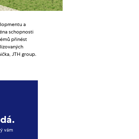
velopmentu a
ména schopnosti
blémů přinést
alizovaných
ička, JTH group.
 dá.
erý vám