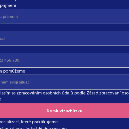
příjmení
ám pomůžeme
lasím se zpracováním osobních údajů podle Zásad zpracování os
ů
ecializací, které praktikujeme
rávníků pro vás každý den pracuje