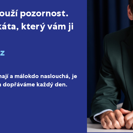
louží pozornost.
áta, který vám ji
z
hají a málokdo naslouchá, je
ám dopřáváme každý den.