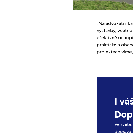
„Na advokátní ka
výstavby, včetně
efektivně uchopit
praktické a obch
projektech víme,
I vá
Dopř
Ve světě,
dopřávám