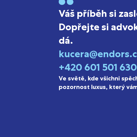
Váš příběh si zas
Dopřejte si advok
dá.
kucera@endors.c
+420 601 501 630
Ve světě, kde všichni spěc
pozornost luxus, který v