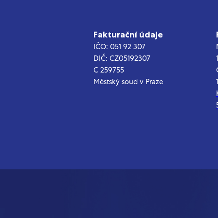
Fakturační údaje
IČO: 051 92 307
DIČ: CZ05192307
C 259755
Městský soud v Praze