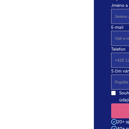
Jméno a 
E-mail
Telefon
S čím v
Souh
údaj
20+ sp
40+ p