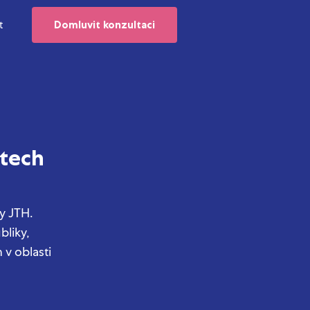
t
Domluvit konzultaci
tech
y JTH.
bliky,
 v oblasti