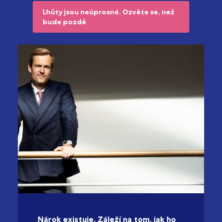
Lhůty jsou neúprosné. Ozvěte se, než
bude pozdě
Nárok existuje. Záleží na tom, jak ho