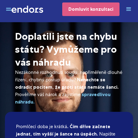
Domluvit konzultaci
Doplatili jste na chybu
státu? Vymůžeme pro
vás náhradu
Nezákonné rozhodnutí soudu, nepřiměřeně dlouhé
řízení, chybný postup úřadu?
Nenechte se
odradit pocitem, že proti státu nemáte šanci.
Prověříme váš nárok a zajistíme
spravedlivou
náhradu.
Promlčecí doba je krátká
. Čím dříve začnete
jednat, tím vyšší je šance na úspěch.
Napište