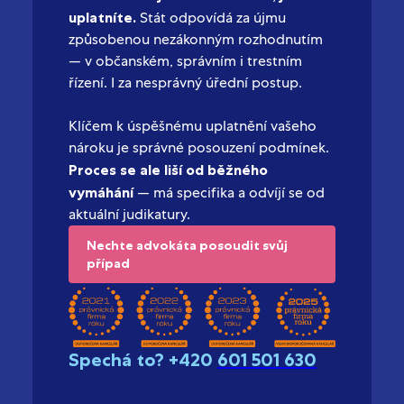
uplatníte.
Stát odpovídá za újmu
způsobenou nezákonným rozhodnutím
— v občanském, správním i trestním
řízení. I za nesprávný úřední postup.
Klíčem k úspěšnému uplatnění vašeho
nároku je správné posouzení podmínek.
Proces se ale liší od běžného
vymáhání
— má specifika a odvíjí se od
aktuální judikatury.
Nechte advokáta posoudit svůj
případ
Spechá to? +420
601 501 630