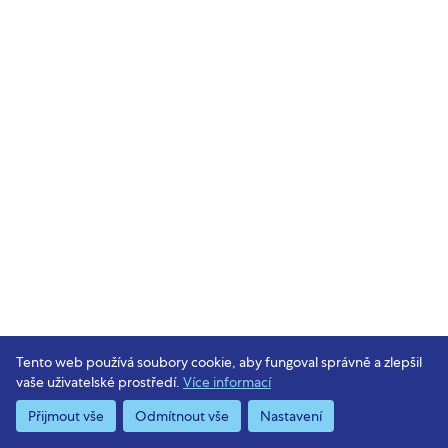
Tento web používá soubory cookie, aby fungoval správně a zlepšil
vaše uživatelské prostředí.
Více informací
Přijmout vše
Odmítnout vše
Nastavení