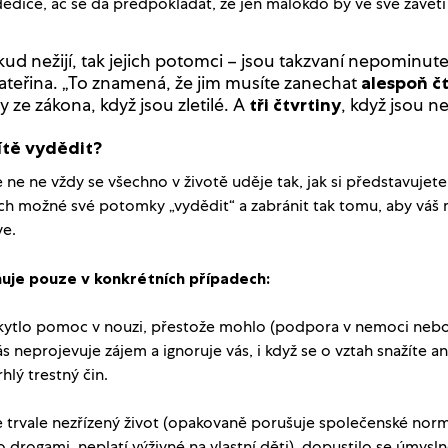
dice, ač se dá předpokládat, že jen málokdo by ve své závěti
kud nežijí, tak jejich potomci – jsou takzvaní nepominutel
Kateřina. „To znamená, že jim musíte zanechat
alespoň č
y ze zákona, když jsou zletilé. A
, když jsou nez
tři čtvrtiny
tě vydědit?
 ne ne vždy se všechno v životě uděje tak, jak si představujete,
ch možné své potomky „vydědit“ a zabránit tak tomu, aby váš 
ve.
uje pouze v konkrétních případech:
ytlo pomoc v nouzi, přestože mohlo (podpora v nemoci nebo v
 neprojevuje zájem a ignoruje vás, i když se o vztah snažíte a
hlý trestný čin.
 trvale nezřízený život (opakovaně porušuje společenské nor
 drogami, neplatí výživné na vlastní děti), dopustilo se úmysl