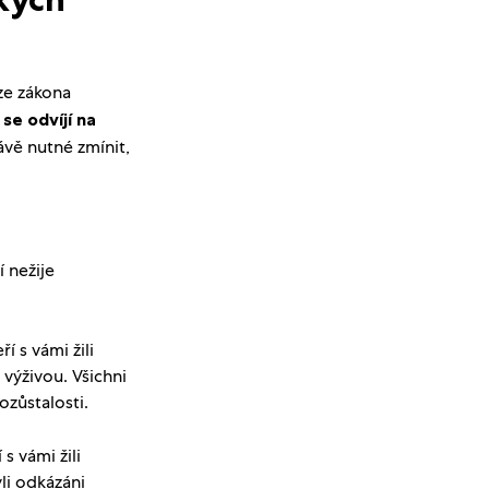
ze zákona
se odvíjí na
ávě nutné zmínit,
 nežije
 s vámi žili
výživou. Všichni
ozůstalosti.
s vámi žili
li odkázáni