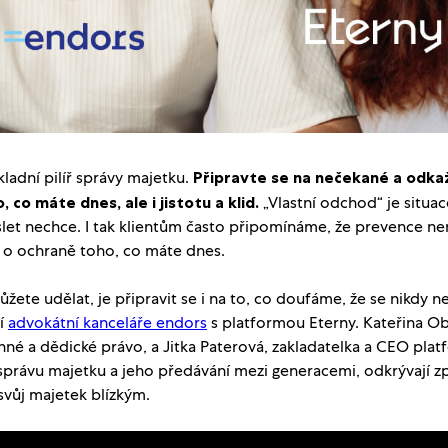
ladní pilíř správy majetku.
Připravte se na nečekané a odk
, co máte dnes, ale i jistotu a klid.
„Vlastní odchod“ je situac
et nechce. I tak klientům často připomínáme, že prevence nen
 o ochraně toho, co máte dnes.
ůžete udělat, je připravit se i na to, co doufáme, že se nikdy n
ní
advokátní kanceláře endors
s platformou Eterny. Kateřina Ob
nné a dědické právo, a Jitka Paterová, zakladatelka a CEO pla
 správu majetku a jeho předávání mezi generacemi, odkrývají z
vůj majetek blízkým.