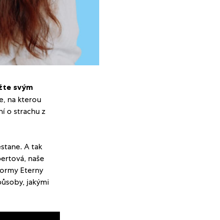
ažte svým
e, na kterou
í o strachu z
estane. A tak
ertová, naše
tformy Eterny
působy, jakými