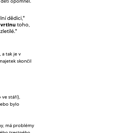
 děti opomněl.
ní dědici,"
toho,
tvrtinu
letilé."
 a tak je v
majetek skončil
e stáří),
nebo bylo
my, má problémy
ného trestného