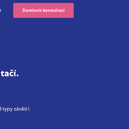
t
Domluvit konzultaci
tačí.
typy závětí i