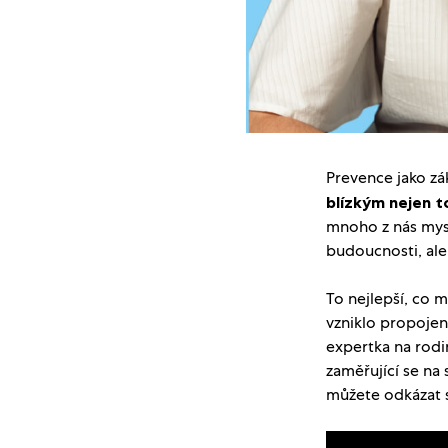
Prevence jako zák
blízkým nejen to
mnoho z nás mysl
budoucnosti, ale
To nejlepší, co m
vzniklo propoje
expertka na rodi
zaměřující se na
můžete odkázat s