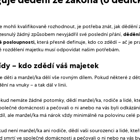
e mohli kvalifikovaně rozhodnout, je potřeba znát, jak dědění 
e zesnulý žádný způsobem nevyjádřil své poslední přání,
dědění 
é posloupnosti,
která přesně definuje, kdo co zdědí – ač je pr
vé rozdělení majetku musí odpovídat našim potřebám.
ídy – kdo zdědí váš majetek
e děti a manžel/ka dělí vše rovným dílem. Pokud některé z dětí
ní na vnuky – a tak dál v linii.
kud nemáte žádné potomky, dědí manžel/ka, rodiče a lidé, kteří
polečné domácnosti a pečovali o ni anebo na vás byli odkázáni 
díl, ale manžel/ka má nárok vždy minimálně na polovinu celé p
ud není manžel/ka ani rodiče, dědí vaši sourozenci a lidé, kteří 
 smrtí ve společné domácnosti a pečovali o ni nebo na vás by