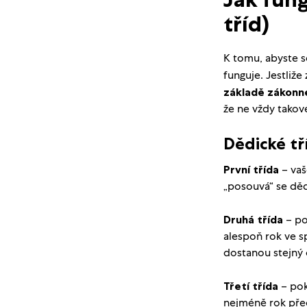
tříd)
K tomu, abyste s
funguje. Jestliž
základě zákonn
že ne vždy tako
Dědické tř
První třída
–
vaš
„posouvá“ se dědě
Druhá třída
– po
alespoň rok ve s
dostanou stejný 
Třetí třída
– pok
nejméně rok před