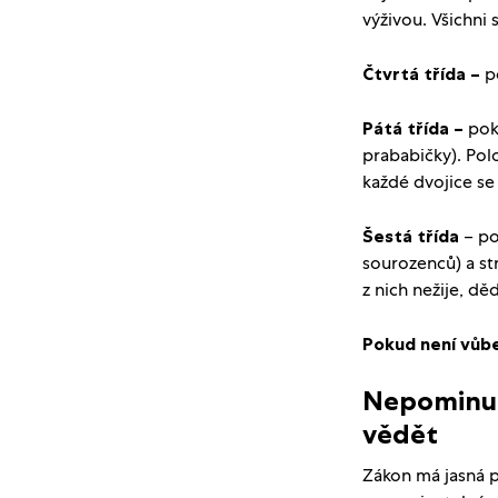
výživou. Všichni 
Čtvrtá třída –
p
Pátá třída –
poku
prababičky). Pol
každé dvojice se
Šestá třída
– po
sourozenců) a st
z nich nežije, děd
Pokud není vůbe
Nepominut
vědět
Zákon má jasná p