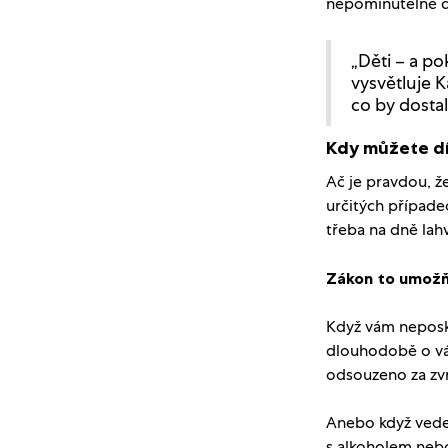
nepominutelné dě
„Děti – a po
vysvětluje 
co by dostal
Kdy můžete dí
Ač je pravdou, že
určitých případe
třeba na dně lah
Zákon to umožň
Když vám neposk
dlouhodobě o vás
odsouzeno za zvr
Anebo když vede
s alkoholem nebo