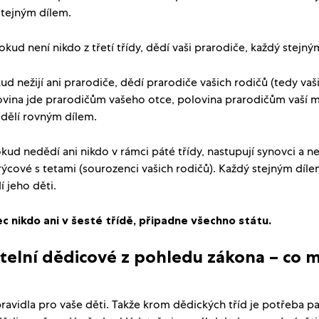
stejným dílem.
okud není nikdo z třetí třídy, dědí vaši prarodiče, každý stejný
d nežijí ani prarodiče, dědí prarodiče vašich rodičů (tedy vaš
ovina jde prarodičům vašeho otce, polovina prarodičům vaší m
 dělí rovným dílem.
kud nedědí ani nikdo v rámci páté třídy, nastupují synovci a ne
rýcové s tetami (sourozenci vašich rodičů). Každý stejným díl
í jeho děti.
c nikdo ani v šesté třídě, připadne všechno státu.
elní dědicové z pohledu zákona – co m
ravidla pro vaše děti. Takže krom dědických tříd je potřeba p