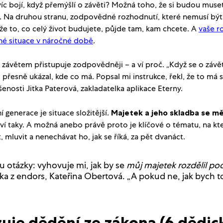
íc bojí, když přemýšlí o závěti? Možná toho, že si budou muset
Na druhou stranu, zodpovědné rozhodnutí, které nemusí být v 
, že to, co celý život budujete, půjde tam, kam chcete. A
vaše r
né situace v náročné době
.
 závětem přistupuje zodpovědněji – a ví proč. „Když se o závěti
mi přesně ukázal, kde co má. Popsal mi instrukce, řekl, že to má 
enosti Jitka Paterová, zakladatelka aplikace Eterny.
í generace je situace složitější.
Majetek a jeho skladba se mě
tví taky. A možná anebo právě proto je klíčové o tématu, na kte
mluvit a nenechávat ho, jak se říká, za pět dvanáct.
u otázky: vyhovuje mi, jak by se
můj majetek rozdělil po
ka z endors, Kateřina Obertová. „A pokud ne, jak bych t
guje dědění ze zákona (6 dědic