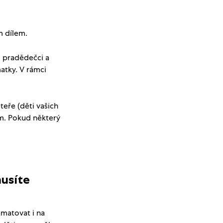
m dílem.
i pradědečci a
atky. V rámci
teře (děti vašich
em. Pokud některý
usíte
amatovat i na