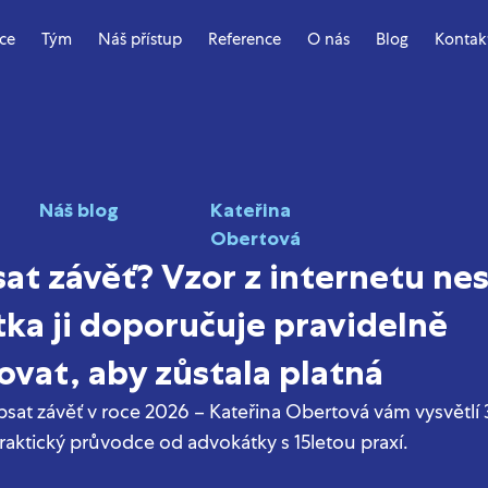
ace
Tým
Náš přístup
Reference
O nás
Blog
Kontak
Náš blog
Kateřina
Obertová
at závěť? Vzor z internetu nes
ka ji doporučuje pravidelně
ovat, aby zůstala platná
sat závěť v roce 2026 – Kateřina Obertová vám vysvětlí 3 
Praktický průvodce od advokátky s 15letou praxí.