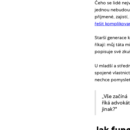
Čeho se lidé nejv
jednou nebudou. 
příjmené, zajistí
řešit komplikova
Starší generace k
říkají: můj táta 
popisuje své zkuš
U mladší a středn
spojené vlastnic
nechce pomyslet, 
„Vše začíná 
říká advokát
jinak?"
Jak fun