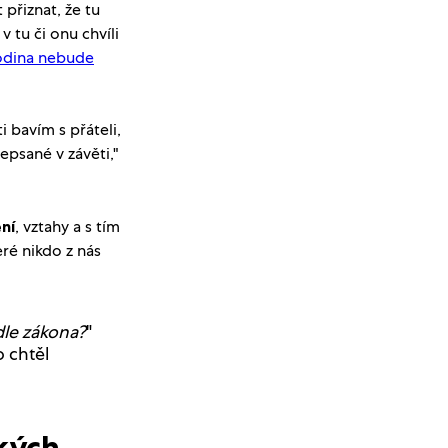
 přiznat, že tu
tu či onu chvíli
odina nebude
 bavím s přáteli,
sepsané v závěti,"
ní
, vztahy a s tím
ré nikdo z nás
dle zákona?
"
o chtěl
kých