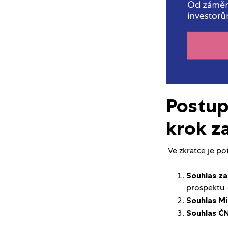
Postup
krok z
Ve zkratce je po
Souhlas za
prospektu –
Souhlas Mi
Souhlas Č