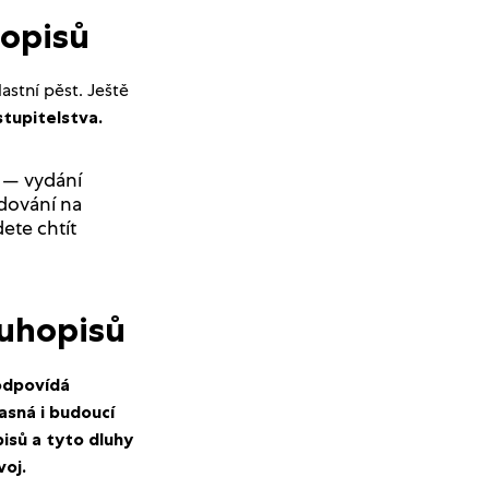
hopisů
astní pěst. Ještě
stupitelstva.
— vydání
odování na
ete chtít
luhopisů
 odpovídá
asná i budoucí
pisů a tyto dluhy
voj.