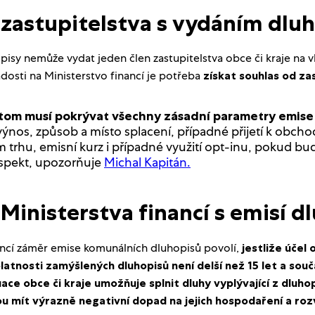
 zastupitelstva s vydáním dlu
isy nemůže vydat jeden člen zastupitelstva obce či kraje na vl
osti na Ministerstvo financí je potřeba
získat souhlas od za
itom musí pokrývat všechny zásadní parametry emise
výnos, způsob a místo splacení, případné přijetí k obch
 trhu, emisní kurz i případné využití opt-inu, pokud bud
spekt, upozorňuje
Michal Kapitán.
Ministerstva financí s emisí d
ancí záměr emise komunálních dluhopisů povolí,
jestliže účel
latnosti zamýšlených dluhopisů není delší než 15 let a souč
ce obce či kraje umožňuje splnit dluhy vyplývající z dluho
u mít výrazně negativní dopad na jejich hospodaření a roz