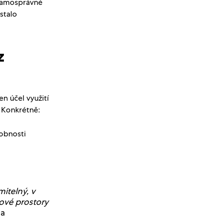
 samosprávné
stalo
z
n účel využití
 Konkrétně:
sobnosti
itelný, v
tové prostory
 a