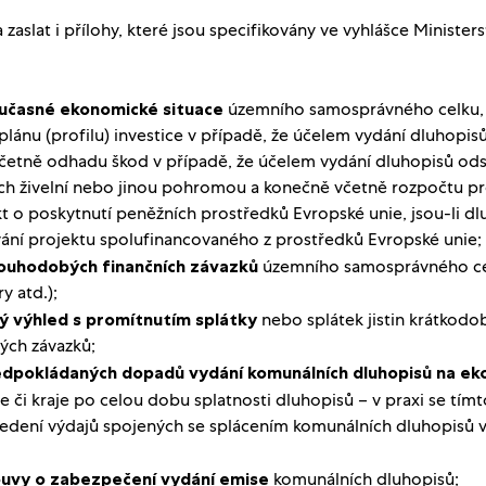
a zaslat i přílohy, které jsou specifikovány ve vyhlášce Ministers
oučasné ekonomické situace
územního samosprávného celku, 
plánu (profilu) investice v případě, že účelem vydání dluhopis
 včetně odhadu škod v případě, že účelem vydání dluhopisů od
h živelní nebo jinou pohromou a konečně včetně rozpočtu pr
t o poskytnutí peněžních prostředků Evropské unie, jsou-li d
vání projektu spolufinancovaného z prostředků Evropské unie;
louhodobých finančních závazků
územního samosprávného cel
y atd.);
ý výhled s promítnutím splátky
nebo splátek jistin krátkodo
ch závazků;
edpokládaných dopadů vydání komunálních dluhopisů na e
 či kraje po celou dobu splatnosti dluhopisů – v praxi se tím
edení výdajů spojených se splácením komunálních dluhopisů v
ouvy o zabezpečení vydání
emise
komunálních dluhopisů;