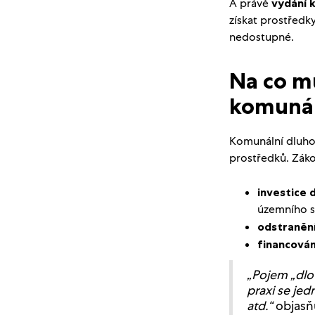
A právě
vydání 
získat prostředky
nedostupné.
Na co mů
komunál
Komunální dluhop
prostředků. Zák
investice
územního s
odstranění
financován
„Pojem „dl
praxi se je
atd.“
objasň