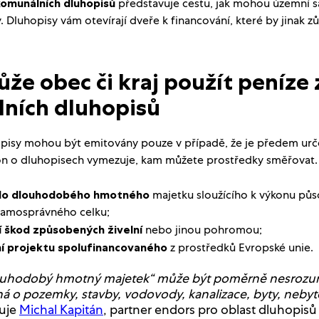
komunálních dluhopisů
představuje cestu, jak mohou územní
. Dluhopisy vám otevírají dveře k financování, které by jinak zů
že obec či kraj použít peníze 
ních dluhopisů
isy mohou být emitovány pouze v případě, že je předem urče
on o dluhopisech vymezuje, kam můžete prostředky směřovat.
 do dlouhodobého hmotného
majetku sloužícího k výkonu pů
amosprávného celku;
 škod způsobených živelní
nebo jinou pohromou;
í projektu spolufinancovaného
z prostředků Evropské unie.
ouhodobý hmotný majetek“ může být poměrně nesrozum
dná o pozemky, stavby, vodovody, kanalizace, byty, neby
uje
Michal Kapitán
, partner endors pro oblast dluhopisů