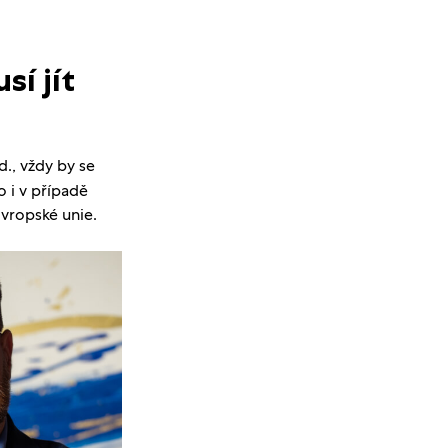
í jít
d., vždy by se
o i v případě
vropské unie.