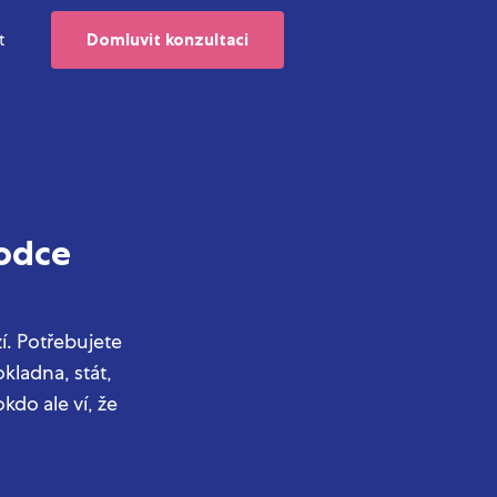
t
Domluvit konzultaci
odce
zí. Potřebujete
okladna, stát,
kdo ale ví, že