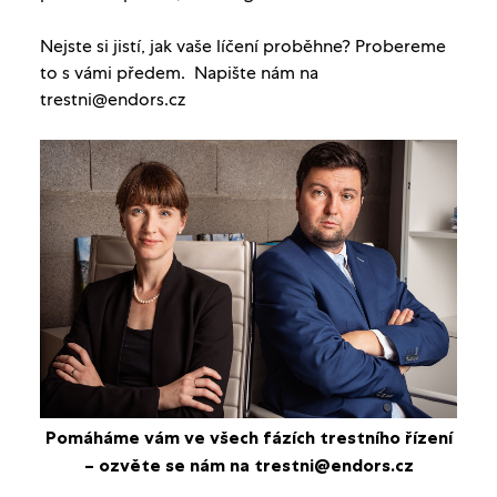
Nejste si jistí, jak vaše líčení proběhne? Probereme
to s vámi předem. Napište nám na
trestni@endors.cz
Pomáháme vám ve všech fázích trestního řízení
– ozvěte se nám na trestni@endors.cz