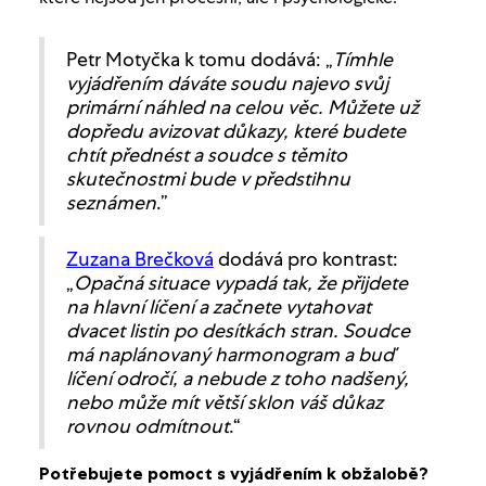
Petr Motyčka k tomu dodává: „
Tímhle
vyjádřením dáváte soudu najevo svůj
primární náhled na celou věc. Můžete už
dopředu avizovat důkazy, které budete
chtít přednést a soudce s těmito
skutečnostmi bude v předstihnu
seznámen
.”
Zuzana Brečková
dodává pro kontrast:
„
Opačná situace vypadá tak, že přijdete
na hlavní líčení a začnete vytahovat
dvacet listin po desítkách stran. Soudce
má naplánovaný harmonogram a buď
líčení odročí, a nebude z toho nadšený,
nebo může mít větší sklon váš důkaz
rovnou odmítnout
.“
Potřebujete pomoct s vyjádřením k obžalobě?