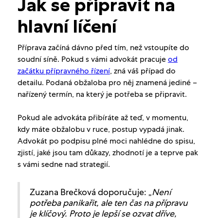
Jak se připravit na
hlavní líčení
Příprava začíná dávno před tím, než vstoupíte do
soudní síně. Pokud s vámi advokát pracuje
od
začátku přípravného řízení
, zná váš případ do
detailu. Podaná obžaloba pro něj znamená jediné –
nařízený termín, na který je potřeba se připravit.
Pokud ale advokáta přibíráte až teď, v momentu,
kdy máte obžalobu v ruce, postup vypadá jinak.
Advokát po podpisu plné moci nahlédne do spisu,
zjistí, jaké jsou tam důkazy, zhodnotí je a teprve pak
s vámi sedne nad strategií.
Zuzana Brečková doporučuje: „
Není
potřeba panikařit, ale ten čas na přípravu
je klíčový. Proto je lepší se ozvat dříve,