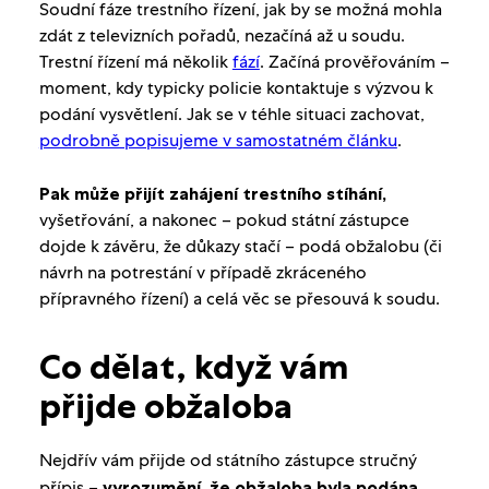
Soudní fáze trestního řízení, jak by se možná mohla
zdát z televizních pořadů, nezačíná až u soudu.
Trestní řízení má několik
fází
. Začíná prověřováním –
moment, kdy typicky policie kontaktuje s výzvou k
podání vysvětlení. Jak se v téhle situaci zachovat,
podrobně popisujeme v samostatném článku
.
Pak může přijít zahájení trestního stíhání,
vyšetřování, a nakonec – pokud státní zástupce
dojde k závěru, že důkazy stačí – podá obžalobu (či
návrh na potrestání v případě zkráceného
přípravného řízení) a celá věc se přesouvá k soudu.
Co dělat, když vám
přijde obžaloba
Nejdřív vám přijde od státního zástupce stručný
přípis –
vyrozumění, že obžaloba byla podána
.