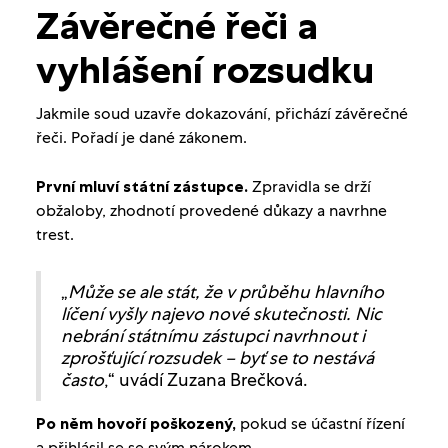
Závěrečné řeči a
vyhlášení rozsudku
Jakmile soud uzavře dokazování, přichází závěrečné
řeči. Pořadí je dané zákonem.
První mluví státní zástupce.
Zpravidla se drží
obžaloby, zhodnotí provedené důkazy a navrhne
trest.
„
Může se ale stát, že v průběhu hlavního
líčení vyšly najevo nové skutečnosti. Nic
nebrání státnímu zástupci navrhnout i
zprošťující rozsudek – byť se to nestává
často
,“ uvádí Zuzana Brečková.
Po něm hovoří poškozený,
pokud se účastní řízení
a přihlásil se se svým nárokem.