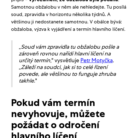
Samotnou obžalobu v něm ale nehledejte. Tu posílá
soud, zpravidla v horizontu několika týdnů. A
většinou ji nedostanete samotnou. V obálce bývá:
obžaloba, výzva k vyjádření a termín hlavního líčení.
„
Soud vám zpravidla tu obžalobu pošle a
zároveň rovnou nařídí hlavní líčení na
určitý termín
," vysvětluje
Petr Motyčka
.
„
Záleží na soudci, jak si to celé řízení
povede, ale většinou to funguje zhruba
takhle
."
Pokud vám termín
nevyhovuje, můžete
požádat o odročení
hlavního líčení