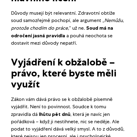
Důvody musejí být relevantní. Zdravotní obtíže
soud samozřejmě pochopí, ale argument „
Nemůžu,
protože chodím do práce,
“ už ne.
Soud má na
odročení jasná pravidla
a pouhá neochota se
dostavit mezi důvody nepatří.
Vyjádření k obžalobě –
právo, které byste měli
využít
Zákon vám dává právo se k obžalobě písemně
vyjádřit. Není to povinnost. Soudce k tomu
zpravidla dá
lhůtu pět dnů
, která je navíc jen
pořádková – když ji nestihnete, nic se neděje. Ale
podat to vyjádření dává velký smysl. A to z důvodů,
které nejsou jen procesní, ale i psychologické.