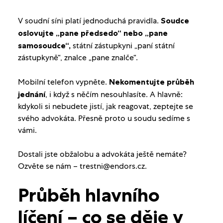
V soudní síni platí jednoduchá pravidla.
Soudce
oslovujte „pane předsedo“ nebo „pane
samosoudce“,
státní zástupkyni „paní státní
zástupkyně“, znalce „pane znalče“.
Mobilní telefon vypněte.
Nekomentujte průběh
jednání
, i když s něčím nesouhlasíte. A hlavně:
kdykoli si nebudete jistí, jak reagovat, zeptejte se
svého advokáta. Přesně proto u soudu sedíme s
vámi.
Dostali jste obžalobu a advokáta ještě nemáte?
Ozvěte se nám – trestni@endors.cz.
Průběh hlavního
líčení – co se děje v