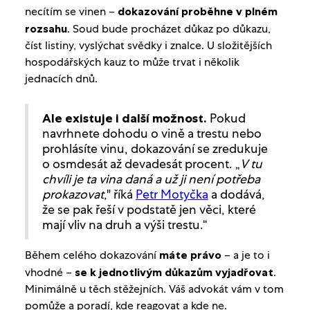
necítím se vinen –
dokazování proběhne v plném
rozsahu
. Soud bude procházet důkaz po důkazu,
číst listiny, vyslýchat svědky i znalce. U složitějších
hospodářských kauz to může trvat i několik
jednacích dnů.
Pokud
Ale existuje i další možnost.
navrhnete dohodu o vině a trestu nebo
prohlásíte vinu, dokazování se zredukuje
o osmdesát až devadesát procent. „
V tu
chvíli je ta vina daná a už ji není potřeba
prokazovat
," říká
Petr Motyčka
a dodává,
že se pak řeší v podstatě jen věci, které
mají vliv na druh a výši trestu.“
Během celého dokazování
máte právo
– a je to i
vhodné –
se k jednotlivým důkazům vyjadřovat
.
Minimálně u těch stěžejních. Váš advokát vám v tom
pomůže a poradí, kde reagovat a kde ne.