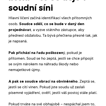
soudní síni
Hlavní líčení začíná identifikací všech přítomných
osob.
Soudce sdělí, co se bude v daný den
projednávat
, a vyzve státního zástupce, aby
přednesl obžalobu. Ta bývá přečtena přesně tak, jak
je napsaná.
Pak přichází na řadu poškozen
ý, pokud je
přítomen. Soud se ho zeptá, jestli se chce připojit
se svým nárokem na náhradu škody nebo
nemajetkové újmy.
A pak se soudce obrací na obviněného
. Zeptá se,
jestli se cítí vinen. Pokud jste soudu už zaslali
písemné vyjádření, ověří, jestli váš postoj stále platí.
Pokud trváte na své obhajobě – nespáchal jsem to,