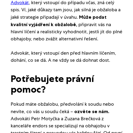
Advokát
, který vstoupí do případu včas, zná celý
spis. Ví, jaké důkazy tam jsou, jak silná je obžaloba a
jaké strategie připadají v úvahu.
Může podat
kvalitní vyjádření k obžalobě,
připravit vás na
hlavní líčení a realisticky vyhodnotit, jestli jít do plné
obhajoby, nebo zvážit alternativní řešení.
Advokát, který vstoupí den před hlavním líčením,
dohání, co se dá. A ne vždy se dá dohnat dost.
Potřebujete právní
pomoc?
Pokud máte obžalobu, předvolání k soudu nebo
nevíte, co vás u soudu čeká –
ozvěte se nám.
Advokáti Petr Motyčka a Zuzana Brečková z
kanceláře endors se specializují na obhajobu v
trestním řízení a provedou vás každou fází. Od první