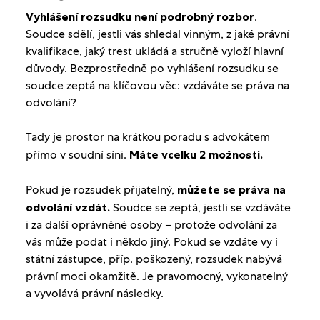
Vyhlášení rozsudku není podrobný rozbor
.
Soudce sdělí, jestli vás shledal vinným, z jaké právní
kvalifikace, jaký trest ukládá a stručně vyloží hlavní
důvody. Bezprostředně po vyhlášení rozsudku se
soudce zeptá na klíčovou věc: vzdáváte se práva na
odvolání?
Tady je prostor na krátkou poradu s advokátem
přímo v soudní síni.
Máte vcelku 2 možnosti.
Pokud je rozsudek přijatelný,
můžete se práva na
odvolání vzdát.
Soudce se zeptá, jestli se vzdáváte
i za další oprávněné osoby – protože odvolání za
vás může podat i někdo jiný. Pokud se vzdáte vy i
státní zástupce, příp. poškozený, rozsudek nabývá
právní moci okamžitě. Je pravomocný, vykonatelný
a vyvolává právní následky.