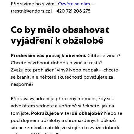
Připravíme ho s vámi.
Ozvěte se nám
–
trestni@endors.cz | +420 721 208 275
Co by mělo obsahovat
vyjádření k obžalobě
Především váš postoj k obvinění.
Cítíte se vinen?
Chcete navrhnout dohodu o vině a trestu?
Zvažujete prohlášení viny? Nebo naopak – chcete
se bránit, ale některé skutečnosti považujete za
nesporné?
Příprava vyjádření je přirozený moment, kdy si s
advokátem sednete a upřímně si řeknete, jak na
tom jste.
Pokračujete v tvrdé obhajobě?
Nebo se
pod dojmem obžaloby a shromážděných důkazů
situace změnila natolik, že stojí za to zvážit dohodu