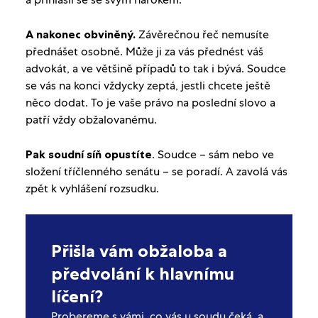
A nakonec obviněný.
Závěrečnou řeč nemusíte
přednášet osobně. Může ji za vás přednést váš
advokát, a ve většině případů to tak i bývá. Soudce
se vás na konci vždycky zeptá, jestli chcete ještě
něco dodat. To je vaše právo na poslední slovo a
patří vždy obžalovanému.
Pak soudní síň opustíte
. Soudce – sám nebo ve
složení tříčlenného senátu – se poradí. A zavolá vás
zpět k vyhlášení rozsudku.
Přišla vám obžaloba a
předvolání k hlavnímu
líčení?
Probereme s vámi, co vás u soudu čeká, a