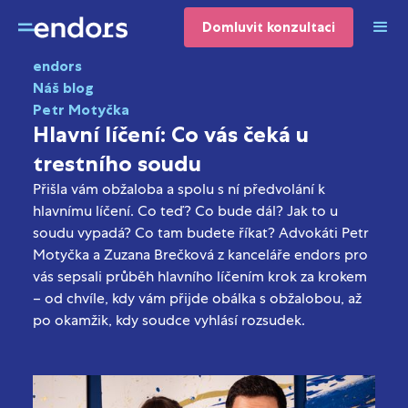
Domluvit konzultaci
endors
Náš blog
Petr Motyčka
Hlavní líčení: Co vás čeká u
trestního soudu
Přišla vám obžaloba a spolu s ní předvolání k
hlavnímu líčení. Co teď? Co bude dál? Jak to u
soudu vypadá? Co tam budete říkat? Advokáti Petr
Motyčka a Zuzana Brečková z kanceláře endors pro
vás sepsali průběh hlavního líčením krok za krokem
– od chvíle, kdy vám přijde obálka s obžalobou, až
po okamžik, kdy soudce vyhlásí rozsudek.