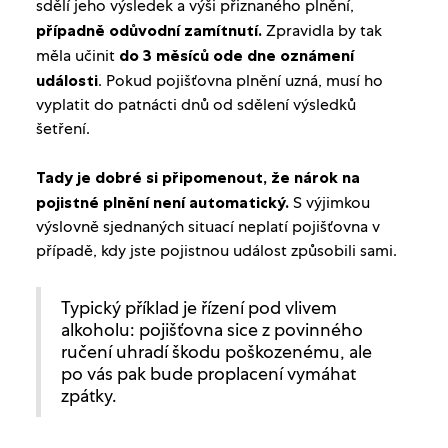
sdělí jeho výsledek a výši přiznaného plnění,
případně odůvodní zamítnutí.
Zpravidla by tak
měla učinit
do 3 měsíců ode dne oznámení
události
. Pokud pojišťovna plnění uzná, musí ho
vyplatit do patnácti dnů od sdělení výsledků
šetření.
Tady je dobré si připomenout, že nárok na
pojistné plnění není automatický.
S výjimkou
výslovně sjednaných situací neplatí pojišťovna v
případě, kdy jste pojistnou událost způsobili sami.
Typický příklad je řízení pod vlivem
alkoholu: pojišťovna sice z povinného
ručení uhradí škodu poškozenému, ale
po vás pak bude proplacení vymáhat
zpátky.