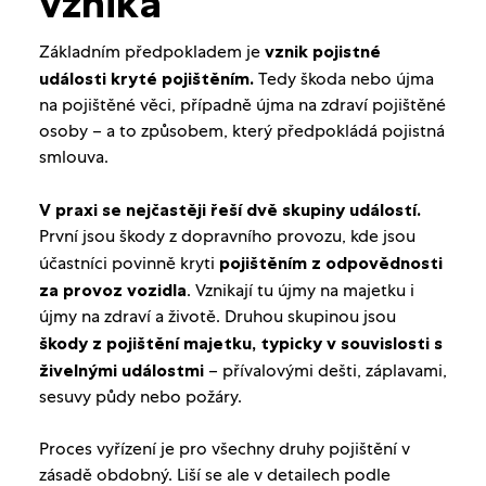
vzniká
Základním předpokladem je
vznik pojistné
události kryté pojištěním.
Tedy škoda nebo újma
na pojištěné věci, případně újma na zdraví pojištěné
osoby – a to způsobem, který předpokládá pojistná
smlouva.
V praxi se nejčastěji řeší dvě skupiny událostí.
První jsou škody z dopravního provozu, kde jsou
účastníci povinně kryti
pojištěním z odpovědnosti
za provoz vozidla
. Vznikají tu újmy na majetku i
újmy na zdraví a životě. Druhou skupinou jsou
škody z pojištění majetku, typicky v souvislosti s
živelnými událostmi
– přívalovými dešti, záplavami,
sesuvy půdy nebo požáry.
Proces vyřízení je pro všechny druhy pojištění v
zásadě obdobný. Liší se ale v detailech podle