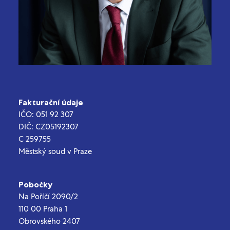
Fakturační údaje
IČO: 051 92 307
DIČ: CZ05192307
C 259755
Městský soud v Praze
Pobočky
Na Poříčí 2090/2
110 00 Praha 1
Obrovského 2407