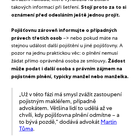
takových informací při šetření.
Stojí proto za to si
oznámení před odesláním ještě jednou projít.
Pojišťovnu zároveň informujte o případných
právech třetích osob
–> nebo pokud máte na
stejnou událost další pojištění u jiné pojišťovny. A
pozor na jednu praktickou věc: o plnění nemusí
žádat přímo oprávněná osoba ze smlouvy
. Žádost
může podat i další osoba s právním zájmem na
pojistném plnění, typicky manžel nebo manželka.
„Už v této fázi má smysl zvážit zastoupení
pojistným makléřem, případně
advokátem. Většina lidí to udělá až ve
chvíli, kdy pojišťovna plnění odmítne – a
to bývá pozdě,“ dodává advokát
Martin
Tůma
.