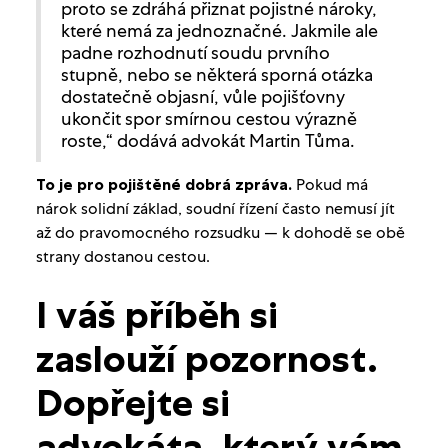
proto se zdráhá přiznat pojistné nároky,
které nemá za jednoznačné. Jakmile ale
padne rozhodnutí soudu prvního
stupně, nebo se některá sporná otázka
dostatečně objasní, vůle pojišťovny
ukončit spor smírnou cestou výrazně
roste,“ dodává advokát Martin Tůma.
To je pro pojištěné dobrá zpráva.
Pokud má
nárok solidní základ, soudní řízení často nemusí jít
až do pravomocného rozsudku — k dohodě se obě
strany dostanou cestou.
I
váš příběh si
zaslouží pozornost.
Dopřejte si
advokáta, který vám