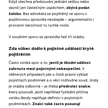
Když všechna předsoudní jednání selžou nebo
skončí jen částečným úspěchem,
zbývá podat
žalobu
. Bez advokáta se pojištěný ve sporu s
pojišťovnou zpravidla neobejde – argumentační i
procesní náročnost tu rychle roste.
V soudním sporu se zpravidla řeší tři otázky.
Zda vůbec došlo k pojistné události kryté
pojištěním
Často vzniká spor o to,
jestli je škodní událost
zahrnuta mezi pojistnými nebezpečími.
V
některých případech jde o čistě právní výklad
pojistných podmínek a o věci rozhodne soud. Jindy
je otázka odborná – je třeba
předvolat znalce
,
který posoudí, jestli například fyzikální příčina
vzniku škody naplňuje definici v pojistných
podmínkách.
Znalci také často posuzují