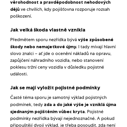
věrohodnost a pravděpodobnost nehodových
dějů
ve chvílích, kdy pojišťovna rozporuje rozsah
poškození.
Jak velká škoda vlastně vznikla
Předmětem sporu nezřídka bývá
výše způsobené
škody nebo nemajetkové újmy.
I tady mívají hlavní
slovo znalci – ať jde o ocenění nákladů na opravu,
zapůjčení náhradního vozidla, nebo stanovení
poklesu tržní ceny vozidla v důsledku pojistné
události.
Jak se mají vyložit pojistné podmínky
Časté téma sporu je samotný výklad pojistných
podmínek, tedy
zda a do jaké výše je vzniklá újma
sjednaným pojištěním vůbec kryta
. Pojistné
podmínky nezřídka bývají nejednoznačné. A pokud
připouštějí dvojí výklad, je třeba posoudit, zda není