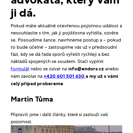
ji dá.
Pokud máte aktuálně otevřenou pojistnou událost a
nesouhlasíte s tím, jak ji pojišťovna vyřídila, ozvěte
se. Posoudíme šance, navrhneme postup a – pokud
to bude účelné – zastoupíme vás už v předsoudní
fázi, kdy se dá řada sporů vyřešit rychleji a bez
nákladů spojených se soudem. Stačí vyplnit
formulář
nebo se ozvat na i
nfo@endors.cz
anebo
nám zavolat na
+420 601 501 630
a my už s vámi
celý případ probereme
Martin Tůma
Připravili jsme i další články, které si zaslouží vaši
pozornost.