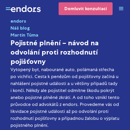
Domluvit konzultaci
endors
Náš blog
Martin Tůma
Pojistné plnění – návod na
odvolání proti rozhodnutí
pojišťovny
Vytopený byt, nabourané auto, polámaná střecha
po vichřici. Cesta k penězům od pojišťovny začíná u
nahlášení pojistné události a u většiny případů tady
i končí. Někdy ale pojistitel odmítne škodu pokrýt
anebo pojistné plněné zkrátí. A od toho vznikl tento
průvodce od advokátů z endors. Provedeme vás od
likvidace pojistné události až po odvolání proti
rozhodnutí pojišťovny a případnou žalobu o výplatu
pojistného plnění.