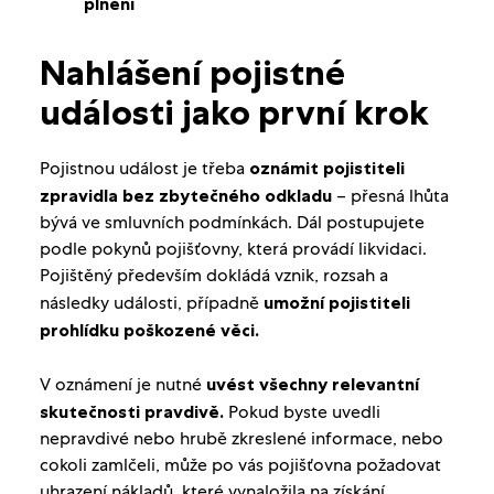
plnění
Nahlášení pojistné
události jako první krok
Pojistnou událost je třeba
oznámit
pojistiteli
zpravidla bez zbytečného odkladu
– přesná lhůta
bývá ve smluvních podmínkách. Dál postupujete
podle pokynů pojišťovny, která provádí likvidaci.
Pojištěný především dokládá vznik, rozsah a
následky události, případně
umožní pojistiteli
prohlídku poškozené věci.
V oznámení je nutné
uvést všechny relevantní
skutečnosti pravdivě.
Pokud byste uvedli
nepravdivé nebo hrubě zkreslené informace, nebo
cokoli zamlčeli, může po vás pojišťovna požadovat
uhrazení nákladů, které vynaložila na získání