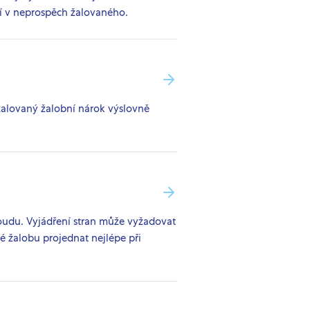
ní v neprospěch žalovaného.
žalovaný žalobní nárok výslovně
oudu. Vyjádření stran může vyžadovat
é žalobu projednat nejlépe při