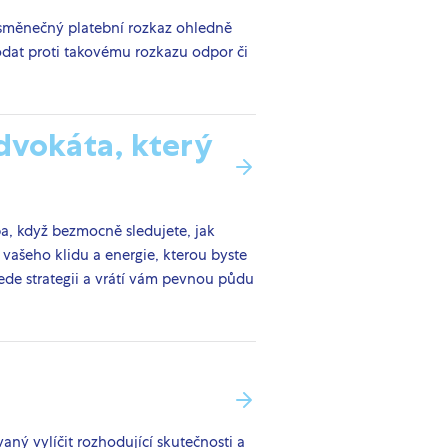
i směnečný platební rozkaz ohledně
odat proti takovému rozkazu odpor či
advokáta, který
, když bezmocně sledujete, jak
vašeho klidu a energie, kterou byste
vede strategii a vrátí vám pevnou půdu
ný vylíčit rozhodující skutečnosti a