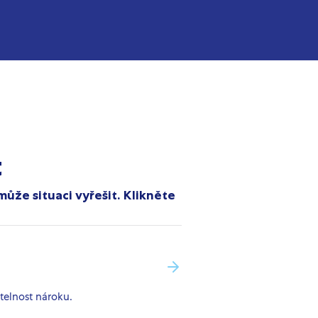
t
ůže situaci vyřešit. Klikněte
telnost nároku.