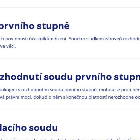
prvního stupně
či povinnosti účastníkům řízení. Soud rozsudkem zároveň rozhodne
ve věci.
ozhodnutí soudu prvního stup
u spokojeni s rozhodnutím soudu prvního stupně, mohou se proti n
á právní moci, dokud o něm s konečnou platností nerozhodne od
lacího soudu