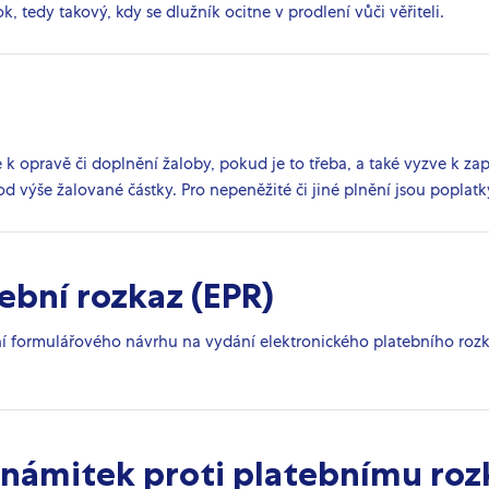
, tedy takový, kdy se dlužník ocitne v prodlení vůči věřiteli.
 k opravě či doplnění žaloby, pokud je to třeba, a také vyzve k z
 od výše žalované částky. Pro nepeněžité či jiné plnění jsou popla
ební rozkaz (EPR)
ní formulářového návrhu na vydání elektronického platebního roz
 námitek proti platebnímu ro