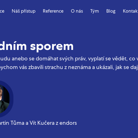
ace
Náš přístup
Reference
O nás
Tým
Blog
Kontak
udním sporem
 soudu anebo se domáhat svých práv, vyplatí se vědět, co 
chom vás zbavili strachu z neznáma a ukázali, jak se dají 
artin Tůma a Vít Kučera z endors