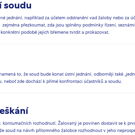
í soudu
avné jednání, například za účelem odstranění vad žaloby nebo za ú
e zejména přezkoumat, zda jsou splněny podmínky řízení, seznámi
 konkrétní podobě jejich břemene tvrdit a prokazovat.
namená to, že soud bude konat ústní jednání, odborněji také „jedn
u, neboť zde dochází k přímé konfrontaci účastníků a soudu.
eškání
v. kontumačních rozhodnutí. Žalovaný je povinen dostavit se k pr
ůže soud na návrh přítomného žalobce rozhodnout v jeho neprosp