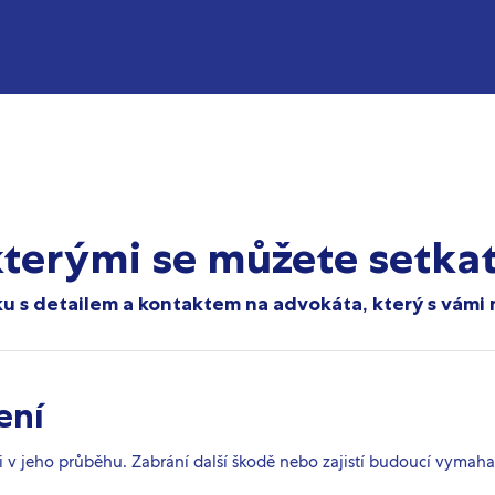
kterými se můžete setka
u s detailem a kontaktem na advokáta, který s vámi m
ení
i v jeho průběhu. Zabrání další škodě nebo zajistí budoucí vymaha