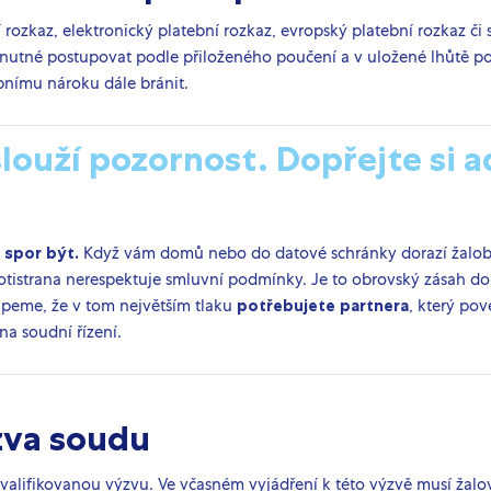
 rozkaz, elektronický platební rozkaz, evropský platební rozkaz č
je nutné postupovat podle přiloženého poučení a v uložené lhůtě p
bnímu nároku dále bránit.
aslouží pozornost. Dopřejte si 
e spor být.
Když vám domů nebo do datové schránky dorazí žaloba
otistrana nerespektuje smluvní podmínky. Je to obrovský zásah do 
ápeme, že v tom největším tlaku
potřebujete partnera
, který po
na soudní řízení.
zva soudu
alifikovanou výzvu. Ve včasném vyjádření k této výzvě musí žalova