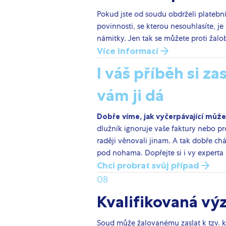
Pokud jste od soudu obdrželi platební
povinnosti, se kterou nesouhlasíte, 
námitky. Jen tak se můžete proti žalo
Více informací
I váš příběh si z
vám ji dá
Dobře víme, jak vyčerpávající můž
dlužník ignoruje vaše faktury nebo pr
raději věnovali jinam. A tak dobře ch
pod nohama. Dopřejte si i vy experta 
Chci probrat svůj případ
08
Kvalifikovaná vý
Soud může žalovanému zaslat k tzv. kv