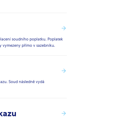
aplacení soudního poplatku. Poplatek
tky vymezeny přímo v sazebníku.
kazu. Soud následně vydá
zkazu