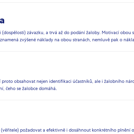
a
 (dospělosti) závazku, a trvá až do podání žaloby. Motivací obou s
 znamená zvýšené náklady na obou stranách, nemluvě pak o náklad
proto obsahovat nejen identifikaci účastníků, ale i žalobního náro
ení, čeho se žalobce domáhá.
(věřitele) požadovat a efektivně i dosáhnout konkrétního plnění 