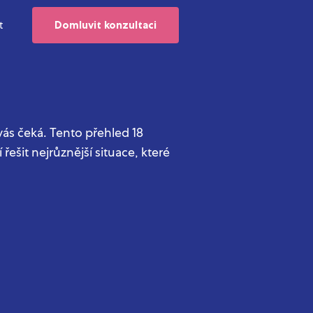
t
Domluvit konzultaci
vás čeká. Tento přehled 18
řešit nejrůznější situace, které