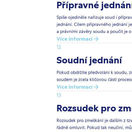
Přípravné jednán
Spíše ojediněle nařizuje soud i přípr
jednání. Cílem přípravného jednání j
a právními závěry soudu a poučit je o
Více informací
12
Soudní jednání
Pokud obdržíte předvolání k soudu, z
soudem je zcela klíčovou částí proces
Více informací
13
Rozsudek pro zm
Rozsudek pro zmeškání je dalším z tz
řádně omluvit. Pokud tak neučiní, m