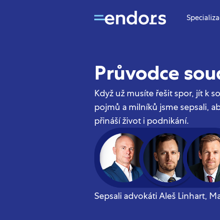
Specializ
Průvodce so
Když už musíte řešit spor, jít k
pojmů a milníků jsme sepsali, aby
přináší život i podnikání.
Sepsali advokáti Aleš Linhart, M