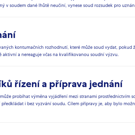
ovaný v soudem dané lhůtě neučiní, vynese soud rozsudek pro uzná
nání
zvaných kontumačních rozhodnutí, které může soud vydat, pokud 
 aktivní a nereaguje včas na kvalifikovanou soudní výzvu.
ků řízení a příprava jednání
 může probíhat výměna vyjádření mezi stranami prostřednictvím s
 předkládat i bez vyzvání soudu. Cílem přípravy je, aby bylo možn