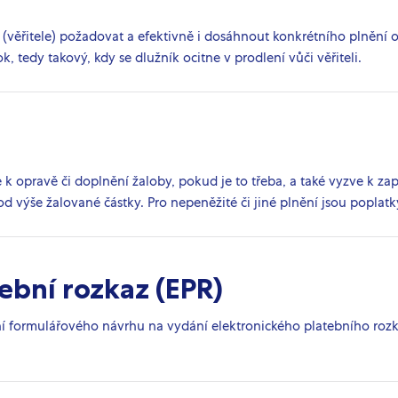
(věřitele) požadovat a efektivně i dosáhnout konkrétního plnění 
, tedy takový, kdy se dlužník ocitne v prodlení vůči věřiteli.
 k opravě či doplnění žaloby, pokud je to třeba, a také vyzve k z
 od výše žalované částky. Pro nepeněžité či jiné plnění jsou popla
ební rozkaz (EPR)
ní formulářového návrhu na vydání elektronického platebního roz