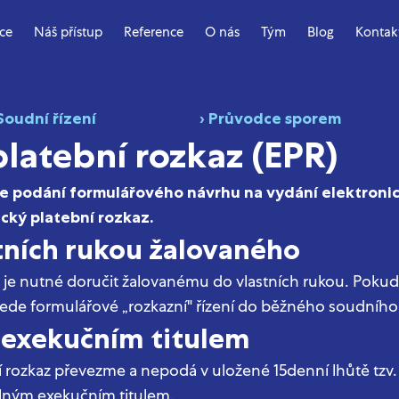
ace
Náš přístup
Reference
O nás
Tým
Blog
Kontak
 Soudní řízení
› Průvodce sporem
platební rozkaz (EPR)
je podání formulářového návrhu na vydání elektroni
cký platební rozkaz.
tních rukou žalovaného
je nutné doručit žalovanému do vlastních rukou. Pokud 
vede formulářové „rozkazní" řízení do běžného soudního 
 exekučním titulem
 rozkaz převezme a nepodá v uložené 15denní lhůtě tzv.
elným exekučním titulem.