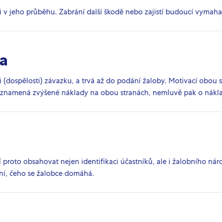
i v jeho průběhu. Zabrání další škodě nebo zajistí budoucí vymaha
a
 (dospělosti) závazku, a trvá až do podání žaloby. Motivací obou s
 znamená zvýšené náklady na obou stranách, nemluvě pak o náklad
proto obsahovat nejen identifikaci účastníků, ale i žalobního náro
ení, čeho se žalobce domáhá.