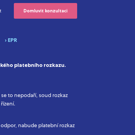
t
Domluvit konzultaci
› EPR
ckého platebního rozkazu.
se to nepodaří, soud rozkaz
řízení.
 odpor, nabude platební rozkaz