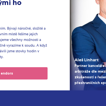
ými ho
m. Bývají náročné, složité a
rvním místě řešíme jejich
žujeme všechny možnosti a
čně vyrazíme k soudu. A když
rávili jsme stovky hodin v
ty.
Aleš Linhart
Partner kanceláře 
arbitráže dle mez
z endors
zkušeností s řeše
přeshraničních sp