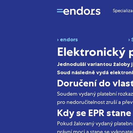
Specializ
› endors
›
Elektronický 
Jednodušší variantou žaloby 
Soud následně vydá elektroni
Doručení do vlas
Soudem vydaný platební rozkaz 
pro nedoručitelnost zruší a pře
Kdy se EPR stane
Pokud žalovaný vydaný platební
právní moci a stane se vykonat