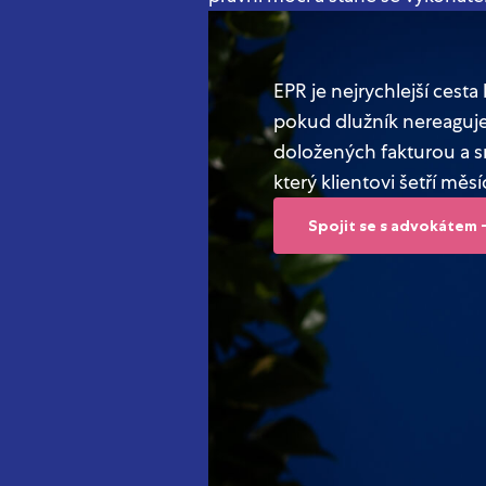
EPR je nejrychlejší cesta
pokud dlužník nereaguj
doložených fakturou a s
který klientovi šetří měsí
Spojit se s advokátem 