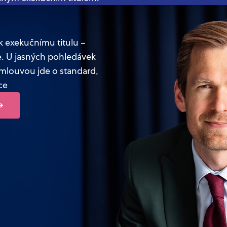
 k exekučnímu titulu –
e. U jasných pohledávek
mlouvou jde o standard,
ce
→