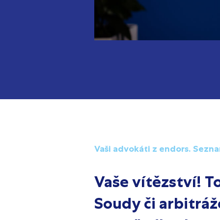
Vaši advokáti z endors. Sezn
Vaše vítězství! To 
Soudy či arbitráž