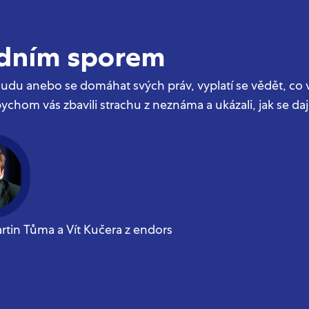
udním sporem
 soudu anebo se domáhat svých práv, vyplatí se vědět, co 
chom vás zbavili strachu z neznáma a ukázali, jak se dají 
artin Tůma a Vít Kučera z endors