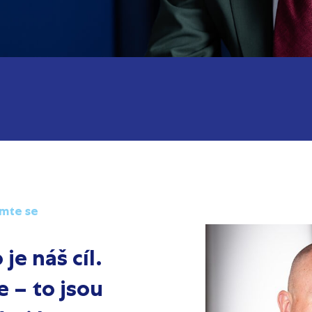
amte se
je náš cíl.
e – to jsou