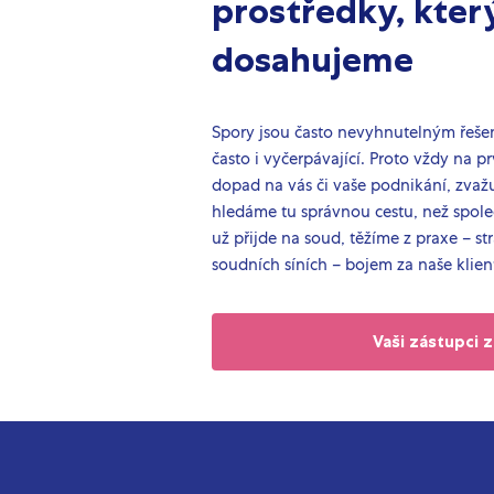
prostředky, kter
dosahujeme
Spory jsou často nevyhnutelným řešení
často i vyčerpávající. Proto vždy na p
dopad na vás či vaše podnikání, zva
hledáme tu správnou cestu, než spole
už přijde na soud, těžíme z praxe – st
soudních síních – bojem za naše klien
Vaši zástupci 