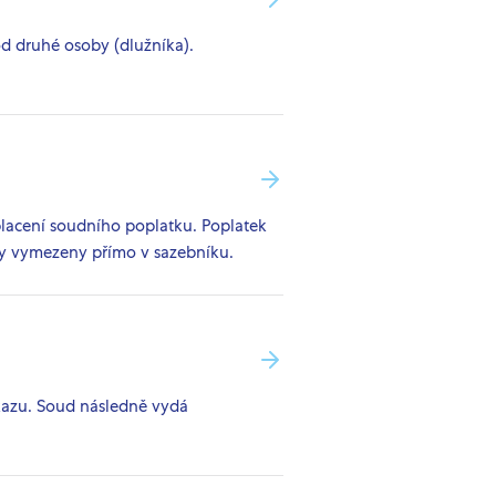
od druhé osoby (dlužníka).
aplacení soudního poplatku. Poplatek
tky vymezeny přímo v sazebníku.
kazu. Soud následně vydá