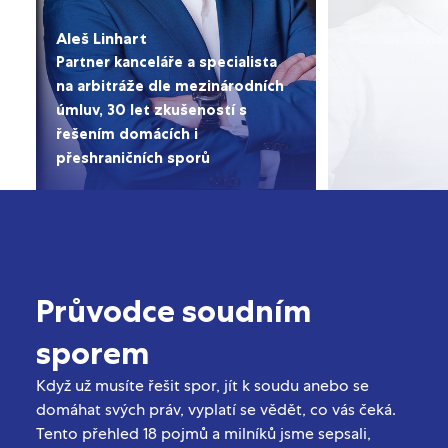
Aleš Linhart
Martin Tůma
Partner kanceláře a specialista
Vedoucí litig
na arbitráže dle mezinárodních
stavebního t
úmluv, 30 let zkušeností s
Ph.D. v oblas
řešením domácích i
Specializuje
přeshraničních sporů
statutárů
Průvodce soudním
sporem
Když už musíte řešit spor, jít k soudu anebo se
domáhat svých práv, vyplatí se vědět, co vás čeká.
Tento přehled 18 pojmů a milníků jsme sepsali,