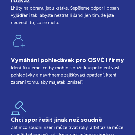
rozkaz
Lhůty na obranu jsou krátké. Sepíšeme odpor i obsah
vyjádření tak, abyste neztratili šanci jen tím, že jste
neuvedli to, co se mělo.
Vymáhání pohledávek pro OSVČ i firmy
Identifikujeme, co by mohlo sloužit k uspokojení vaší
pohledávky a navrhneme zajišťovací opatření, která
zabrání tomu, aby majetek „zmizel“.
Chci spor řešit jinak než soudně
Zatímco soudní řízení může trvat roky, arbitráž se může
uzavřít během měsíců. Jsme zapsanými rozhodci u