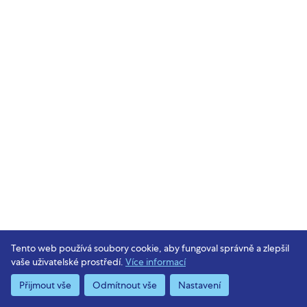
Tento web používá soubory cookie, aby fungoval správně a zlepšil
vaše uživatelské prostředí.
Více informací
Přijmout vše
Odmítnout vše
Nastavení