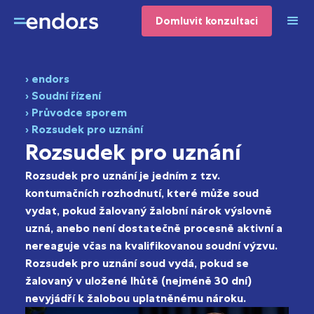
Domluvit konzultaci
› endors
› Soudní řízení
› Průvodce sporem
› Rozsudek pro uznání
Rozsudek pro uznání
Rozsudek pro uznání je jedním z tzv.
kontumačních rozhodnutí, které může soud
vydat, pokud žalovaný žalobní nárok výslovně
uzná, anebo není dostatečně procesně aktivní a
nereaguje včas na kvalifikovanou soudní výzvu.
Rozsudek pro uznání soud vydá, pokud se
žalovaný v uložené lhůtě (nejméně 30 dní)
nevyjádří k žalobou uplatněnému nároku.