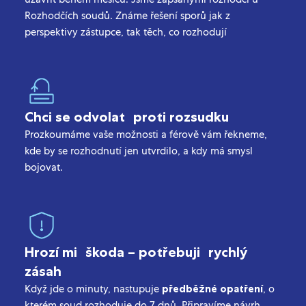
Rozhodčích soudů. Známe řešení sporů jak z
perspektivy zástupce, tak těch, co rozhodují
Chci se odvolat proti rozsudku
Prozkoumáme vaše možnosti a férově vám řekneme,
kde by se rozhodnutí jen utvrdilo, a kdy má smysl
bojovat.
Hrozí mi škoda – potřebuji rychlý
zásah
Když jde o minuty, nastupuje
předběžné opatření
, o
kterém soud rozhoduje do 7 dnů. Připravíme návrh,