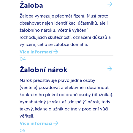
Žaloba
Žaloba vymezuje předmět řízení. Musí proto
obsahovat nejen identifikaci účastníků, ale i
žalobního nároku, včetně vylíčení
rozhodujících skutečností, označení důkazů a
vylíčení, čeho se žalobce domáhá.
Více informací
04
Žalobní nárok
Nárok představuje právo jedné osoby
(věřitele) požadovat a efektivně i dosáhnout
konkrétního plnění od druhé osoby (dlužníka).
Vymahatelný je však až „dospělý“ nárok, tedy
takový, kdy se dlužník ocitne v prodlení vůči
věřiteli.
Více informací
05