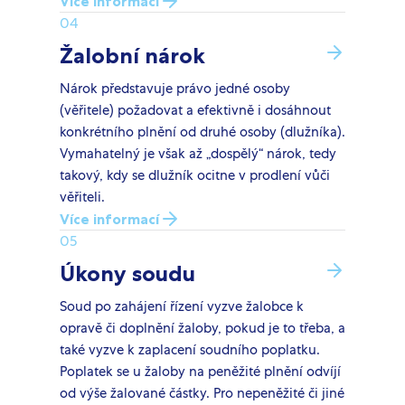
Více informací
04
Žalobní nárok
Nárok představuje právo jedné osoby
(věřitele) požadovat a efektivně i dosáhnout
konkrétního plnění od druhé osoby (dlužníka).
Vymahatelný je však až „dospělý“ nárok, tedy
takový, kdy se dlužník ocitne v prodlení vůči
věřiteli.
Více informací
05
Úkony soudu
Soud po zahájení řízení vyzve žalobce k
opravě či doplnění žaloby, pokud je to třeba, a
také vyzve k zaplacení soudního poplatku.
Poplatek se u žaloby na peněžité plnění odvíjí
od výše žalované částky. Pro nepeněžité či jiné