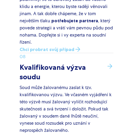
klidu a energie, kterou byste raději věnovali
jinam. A tak dobře chápeme, že v tom
největším tlaku
potřebujete partnera
, který
povede strategii a vrátí vám pevnou půdu pod
nohama. Dopřejte si i vy experta na soudní
řízení.
Chci probrat svůj případ
08
Kvalifikovaná výzva
soudu
Soud může žalovanému zaslat k tzv.
kvalifikovanou výzvu. Ve včasném vyjádření k
této výzvě musí žalovaný vylíčit rozhodující
skutečnosti a svá tvrzení i doložit. Pokud tak
žalovaný v soudem dané lhůtě neučiní,
vynese soud rozsudek pro uznání v
neprospěch žalovaného.