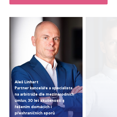
Aleš Linhart
Martin Tůma
Partner kanceláře a specialista
Vedoucí litig
na arbitráže dle mezinárodních
stavebního t
úmluv, 30 let zkušeností s
Ph.D. v oblas
řešením domácích i
Specializuje
přeshraničních sporů
statutárů