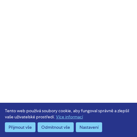
Tento web používá soubory cookie, aby fungoval správně a zlepšil
vaše uživatelské prostředí.
Více informací
Přijmout vše
Odmítnout vše
Nastavení