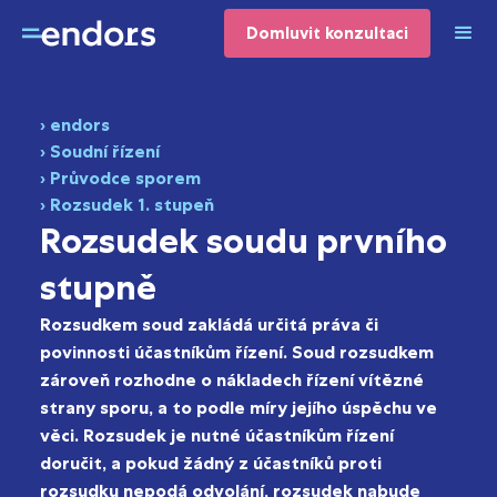
Domluvit konzultaci
› endors
› Soudní řízení
› Průvodce sporem
› Rozsudek 1. stupeň
Rozsudek soudu prvního
stupně
Rozsudkem soud zakládá určitá práva či
povinnosti účastníkům řízení. Soud rozsudkem
zároveň rozhodne o nákladech řízení vítězné
strany sporu, a to podle míry jejího úspěchu ve
věci. Rozsudek je nutné účastníkům řízení
doručit, a pokud žádný z účastníků proti
rozsudku nepodá odvolání, rozsudek nabude