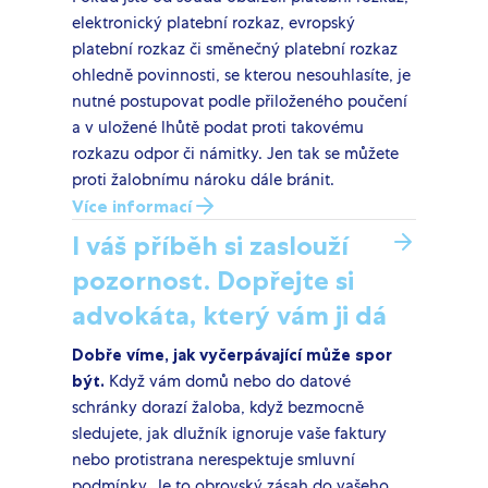
elektronický platební rozkaz, evropský
platební rozkaz či směnečný platební rozkaz
ohledně povinnosti, se kterou nesouhlasíte, je
nutné postupovat podle přiloženého poučení
a v uložené lhůtě podat proti takovému
rozkazu odpor či námitky. Jen tak se můžete
proti žalobnímu nároku dále bránit.
Více informací
I váš příběh si zaslouží
pozornost. Dopřejte si
advokáta, který vám ji dá
Dobře víme, jak vyčerpávající může spor
být.
Když vám domů nebo do datové
schránky dorazí žaloba, když bezmocně
sledujete, jak dlužník ignoruje vaše faktury
nebo protistrana nerespektuje smluvní
podmínky. Je to obrovský zásah do vašeho