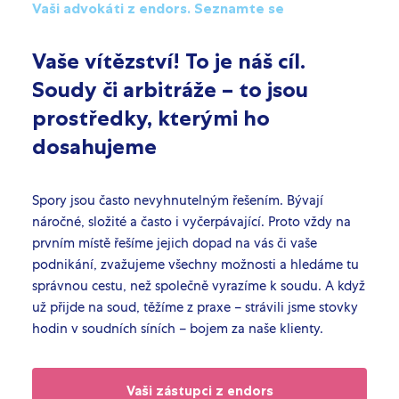
Vaši advokáti z endors. Seznamte se
Vaše vítězství! To je náš cíl.
Soudy či arbitráže – to jsou
prostředky, kterými ho
dosahujeme
Spory jsou často nevyhnutelným řešením. Bývají
náročné, složité a často i vyčerpávající. Proto vždy na
prvním místě řešíme jejich dopad na vás či vaše
podnikání, zvažujeme všechny možnosti a hledáme tu
správnou cestu, než společně vyrazíme k soudu. A když
už přijde na soud, těžíme z praxe – strávili jsme stovky
hodin v soudních síních – bojem za naše klienty.
Vaši zástupci z endors