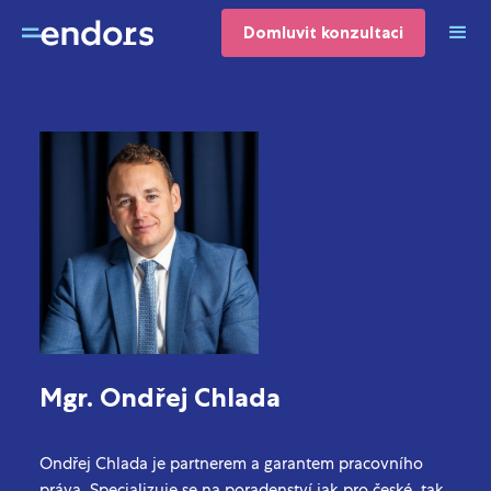
Domluvit konzultaci
Partner kanceláře
Mgr. Ondřej Chlada
Ondřej Chlada je partnerem a garantem pracovního
práva. Specializuje se na poradenství jak pro české, tak