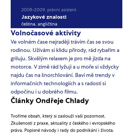
2008–2009, právní asistent
Jazykové znalosti
čeština, angličtina
Volnočasové aktivity
Ve volném čase nejraději trávím čas se svou
rodinou. Užívám si klidu přírody, rád rybařím a
griluju. Skvělým relaxem je pro mě jízda na
motorce. V zimě rád lyžuji a u moře si vždycky
najdu čas na šnorchlování. Baví mě trendy v
informačních technologiích a s radostí si
odpočinu i u dobrého filmu.
Články Ondřeje Chlady
Tvoříme obsah, který si zaslouží vaši pozornost.
Zkušenosti z praxe, aktuality z českého i evropského
práva. Popisné návody i rady do podnikání i života.