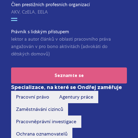
Člen prestižních profesních organizací
AKV, CzELA, EELA
Právník s lidským přístupem
lektor a autor článků v oblasti pracovního práva
angažován v pro bono aktivitách (advokáti do
dětských domovů)
Seznamte se
Specializace, na které se Ondřej zaměřuje
Pracovní právo
Agentury práce
Zaměstnávání cizinců
Pracovněprávní investigace
Ochrana oznamovatelů