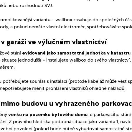
níků nebo rozhodnutí SVJ.
komplikovanější variantu – wallbox zasahuje do společných část
ody, a pokud nemáte vlastní elektroměr, spotřebováváte spol
 v garáži ve výlučném vlastnictví
žové stání
evidované jako samostatná jednotka v katastru
situace jednodušší – instalujete wallbox do svého vlastnictví, 
oměrem.
ou potřebujete souhlas s instalací (protože kabeláž může vést 
ž nepotřebujete měnit prohlášení vlastníků ohledně nákladů.
x mimo budovu u vyhrazeného parkovac
těný
venku na pozemku bytového domu
, u parkovacího stán
ání. Z právního hlediska podobná situace jako varianta 1, navíc
vební povolení (pokud bude nutné vybudovat samostatně stojí