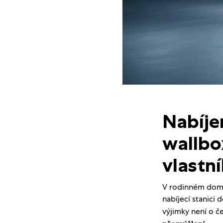
Nabíje
wallbo
vlastn
V rodinném domě 
nabíjecí stanici
výjimky není o 