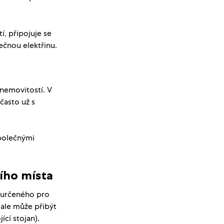
í, připojuje se
ečnou elektřinu.
nemovitostí. V
často už s
společnými
ího místa
í určeného pro
 ale může přibýt
cí stojan).