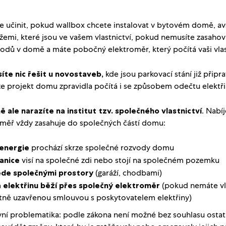
e učinit, pokud wallbox chcete instalovat v bytovém domě, av
emi, které jsou ve vašem vlastnictví, pokud nemusíte zasahov
vodů v domě a máte pobočný elektroměr, který počítá vaši vla
te nic řešit u novostaveb,
kde jsou parkovací stání již připra
e projekt domu zpravidla počítá i se způsobem odečtu elektř
ale narazíte na institut tzv. společného vlastnictví
. Nabí
éměř vždy zasahuje do společných částí domu:
 energie
prochází skrze společné rozvody domu
tanice
visí
na společné zdi nebo stojí na společném pozemku
ede společnými prostory
(garáží, chodbami)
 elektřinu běží přes společný elektroměr
(pokud nemáte vl
tně uzavřenou smlouvou s poskytovatelem elektřiny)
vní problematika: podle zákona není možné bez souhlasu ostat