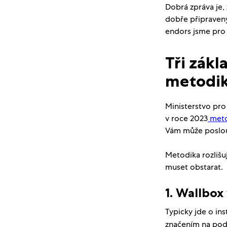
Dobrá zpráva je, 
dobře připravený
endors jsme pro k
Tři zákl
metodi
Ministerstvo pro
v roce 2023
meto
Vám může poslouž
Metodika rozlišuj
muset obstarat.
1. Wallbo
Typicky jde o in
značením na pod