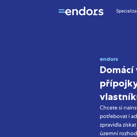
Specializ
endors
Domácí 
přípojky
vlastní
Chcete si nain
potřebovat i ad
zpravidla získa
územní rozhodnu