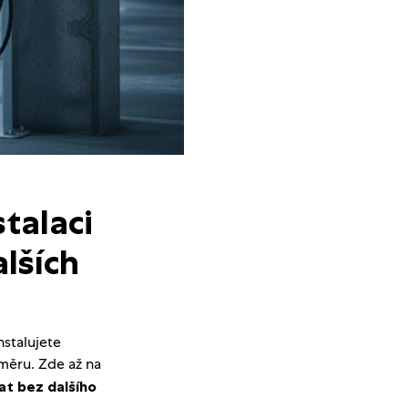
talaci
lších
stalujete
oměru. Zde až na
at bez dalšího