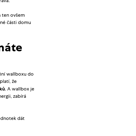
ráva.
Na ten ovšem
čné části domu
máte
ění wallboxu do
latí, že
íků
. A wallbox je
rgii, zabírá
jednotek dát