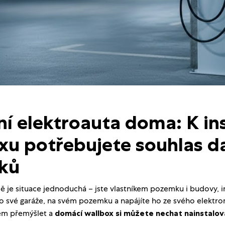
ní elektroauta doma: K ins
xu potřebujete souhlas da
íků
je situace jednoduchá – jste vlastníkem pozemku i budovy, in
 do své garáže, na svém pozemku a napájíte ho ze svého elektr
čem přemýšlet a
domácí wallbox si můžete nechat nainstalov