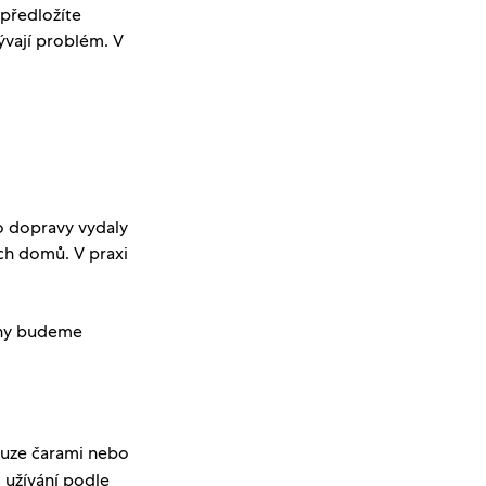
 předložíte
ývají problém. V
o dopravy vydaly
ch domů. V praxi
kony budeme
pouze čarami nebo
 užívání podle