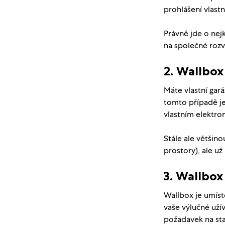
prohlášení vlast
Právně jde o nej
na společné rozv
2. Wallbox
Máte vlastní gará
tomto případě je 
vlastním elektr
Stále ale většin
prostory), ale u
3. Wallbo
Wallbox je umís
vaše výlučné užív
požadavek na sta