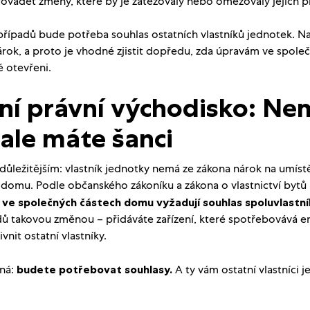
rovádět změny, které by je zatěžovaly nebo omezovaly jejich p
 případů bude potřeba souhlas ostatních vlastníků jednotek. 
rok, a proto je vhodné zjistit dopředu, zda úpravám ve spole
é otevřeni.
ní právní východisko: Ne
 ale máte šanci
ůležitějším: vlastník jednotky nemá ze zákona nárok na umíst
 domu. Podle občanského zákoníku a zákona o vlastnictví bytů p
 ve společných částech domu vyžadují souhlas spoluvlastn
dů takovou změnou – přidáváte zařízení, které spotřebovává ene
vnit ostatní vlastníky.
ná:
budete potřebovat souhlasy.
A ty vám ostatní vlastníci 