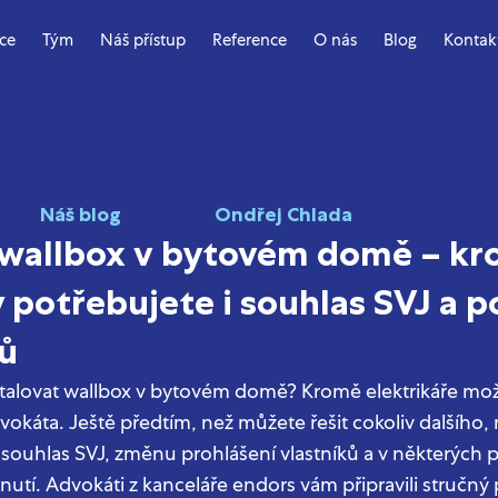
ace
Tým
Náš přístup
Reference
O nás
Blog
Kontak
Náš blog
Ondřej Chlada
wallbox v bytovém domě – k
 potřebujete i souhlas SVJ a 
ků
stalovat wallbox v bytovém domě? Kromě elektrikáře m
vokáta. Ještě předtím, než můžete řešit cokoliv dalšího,
t souhlas SVJ, změnu prohlášení vlastníků a v některých 
tí. Advokáti z kanceláře endors vám připravili stručný p