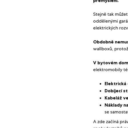
přemýšlení.
Stejně tak můžet
oddělenými garáž
elektrických roz
Obdobně nemusí
wallboxů, protož
V bytovém domě 
elektromobily t
Elektrická
Dobíjecí s
Kabeláž v
Náklady na
se samosta
A zde začíná prá