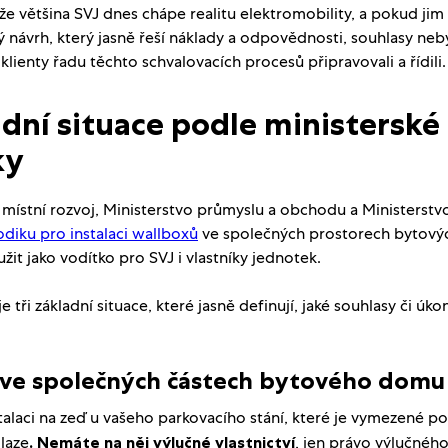
že většina SVJ dnes chápe realitu elektromobility, a pokud jim
 návrh, který jasně řeší náklady a odpovědnosti, souhlasy neb
lienty řadu těchto schvalovacích procesů připravovali a řídili.
adní situace podle ministerské
ky
 místní rozvoj, Ministerstvo průmyslu a obchodu a Ministerstv
diku pro instalaci wallboxů
ve společných prostorech bytový
it jako vodítko pro SVJ i vlastníky jednotek.
e tři základní situace, které jasně definují, jaké souhlasy či ú
x ve společných částech bytového domu
stalaci na zeď u vašeho parkovacího stání, které je vymezené 
laze
. Nemáte na něj výlučné vlastnictví
, jen právo výlučného