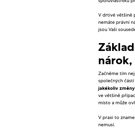
spoluvlastníků p
V drtivé většině
nemáte právní ná
jsou Vaši soused
Základ
nárok,
Začněme tím nejd
společných částí
jakékoliv změny
ve většině přípa
místo a může ovli
V praxi to zname
nemusí.