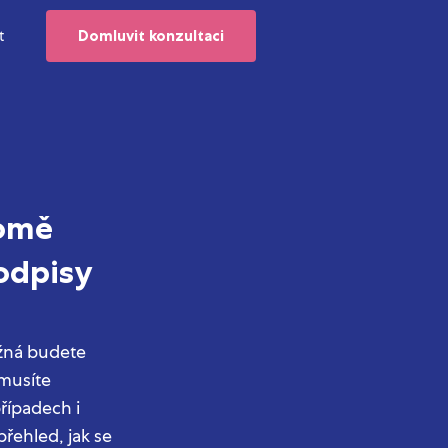
t
Domluvit konzultaci
romě
podpisy
ožná budete
 musíte
případech i
řehled, jak se