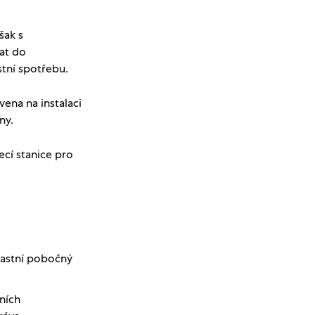
šak s
at do
stní spotřebu.
vena na instalaci
iny.
jecí stanice pro
astní pobočný
ních